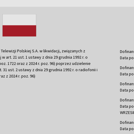
ewizji Polskiej S.A. w likwidacji, związanych z
Dofinan
j w art. 21 ust. 1 ustawy z dnia 29 grudnia 1992 r. o
Data po
r. poz. 1722 oraz z 2024 r. poz. 96) poprzez udzielenie
Dofinan
 31 ust. 2 ustawy z dnia 29 grudnia 1992 r. o radiofonii i
Data po
raz z 2024 r. poz. 96)
Dofinan
Data po
Dofinan
Data po
WRZESIE
Dofinan
Data po