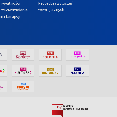
Prywatności
Procedura zgłoszeń
wewnętrznych
przeciwdziałania
m i korupcji