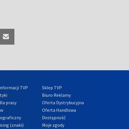
nformacji TVP
Sklep TVP
tyki
Biuro Reklamy
la prasy
Oferta Dystrybucyjna
ów
Oferta Handlowa
tograficzny
Dostępność
sing (znaki)
Moje zgody