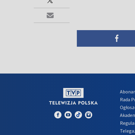
Abona
Rada 
Ogłosz
Akadem
Regula
Telega