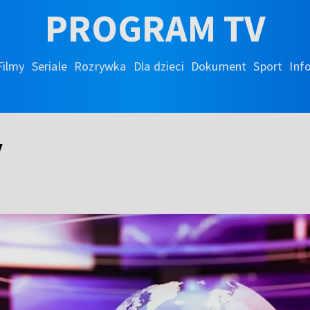
PROGRAM TV
Filmy
Seriale
Rozrywka
Dla dzieci
Dokument
Sport
Inf
y