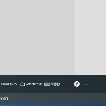
...
PROGRAM TV
ANTENY TVP
PORT