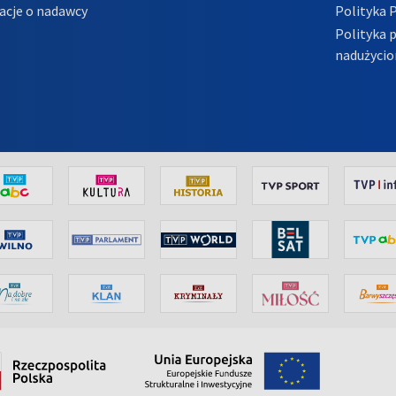
acje o nadawcy
Polityka 
Polityka 
nadużycio