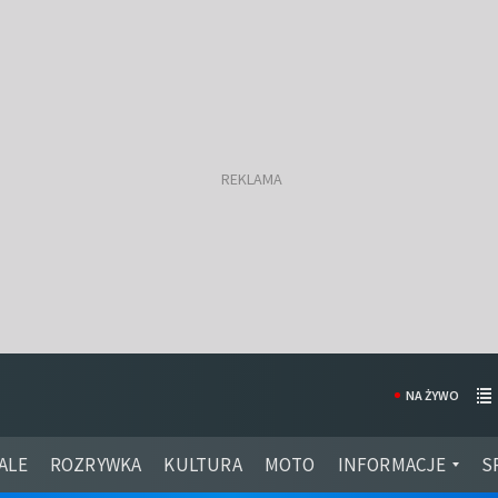
NA ŻYWO
ALE
ROZRYWKA
KULTURA
MOTO
INFORMACJE
S