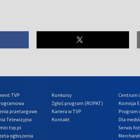
ment TVP
Konkursy
Centrum i
Programowa
Zgłoś program (ROPAT)
Komisja E
enia przetargowe
Kariera w TVP
Program d
ia Telewizyjna
Kontakt
Dla medi
min tvp.pl
Serwis fo
zeta ogłoszenia
Merchandi