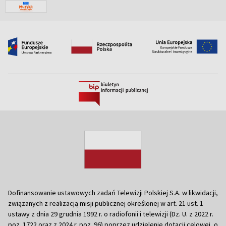
Dofinansowanie ustawowych zadań Telewizji Polskiej S.A. w likwidacji,
związanych z realizacją misji publicznej określonej w art. 21 ust. 1
ustawy z dnia 29 grudnia 1992 r. o radiofonii i telewizji (Dz. U. z 2022 r.
poz. 1722 oraz z 2024 r. poz. 96) poprzez udzielenie dotacji celowej, o