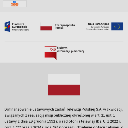
Dofinansowanie ustawowych zadań Telewizji Polskiej S.A. w likwidacji,
związanych z realizacją misji publicznej określonej w art. 21 ust. 1
ustawy z dnia 29 grudnia 1992 r. o radiofonii i telewizji (Dz. U. z 2022 r.
poz. 1722 oraz z 2024 r. poz. 96) poprzez udzielenie dotacji celowej, o