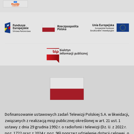
Dofinansowanie ustawowych zadań Telewizji Polskiej S.A. w likwidacji,
związanych z realizacją misji publicznej określonej w art. 21 ust. 1
ustawy z dnia 29 grudnia 1992 r. o radiofonii i telewizji (Dz. U. z 2022 r.
poz. 1722 oraz z 2024 r. poz. 96) poprzez udzielenie dotacji celowej, o