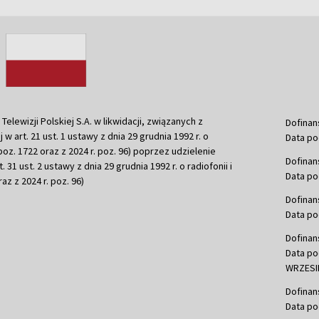
ewizji Polskiej S.A. w likwidacji, związanych z
Dofinan
j w art. 21 ust. 1 ustawy z dnia 29 grudnia 1992 r. o
Data po
r. poz. 1722 oraz z 2024 r. poz. 96) poprzez udzielenie
Dofinan
 31 ust. 2 ustawy z dnia 29 grudnia 1992 r. o radiofonii i
Data po
raz z 2024 r. poz. 96)
Dofinan
Data po
Dofinan
Data po
WRZESIE
Dofinan
Data po