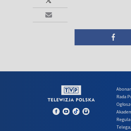
Abona
Rada 
Ogłosz
Akadem
Regula
Telega