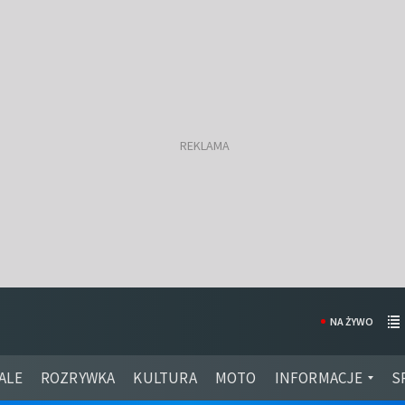
NA ŻYWO
ALE
ROZRYWKA
KULTURA
MOTO
INFORMACJE
S