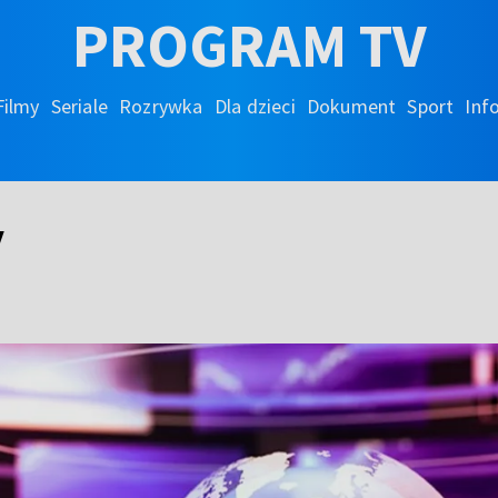
PROGRAM TV
Filmy
Seriale
Rozrywka
Dla dzieci
Dokument
Sport
Inf
y