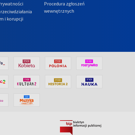
Prywatności
Procedura zgłoszeń
wewnętrznych
przeciwdziałania
m i korupcji