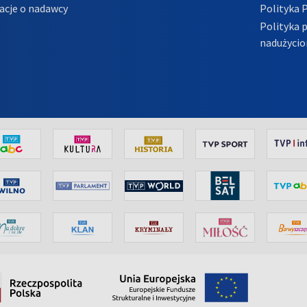
acje o nadawcy
Polityka 
Polityka 
nadużycio