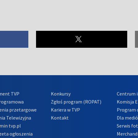
ment TVP
Konkursy
Centrum i
Programowa
Zgłoś program (ROPAT)
Komisja E
enia przetargowe
Kariera w TVP
Program d
ia Telewizyjna
Kontakt
Dla medi
min tvp.pl
Serwis fo
zeta ogłoszenia
Merchandi