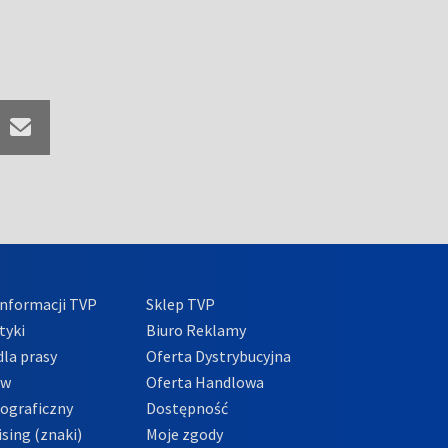
nformacji TVP
Sklep TVP
tyki
Biuro Reklamy
la prasy
Oferta Dystrybucyjna
ów
Oferta Handlowa
tograficzny
Dostępność
sing (znaki)
Moje zgody