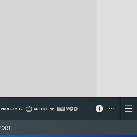
...
PROGRAM TV
ANTENY TVP
PORT