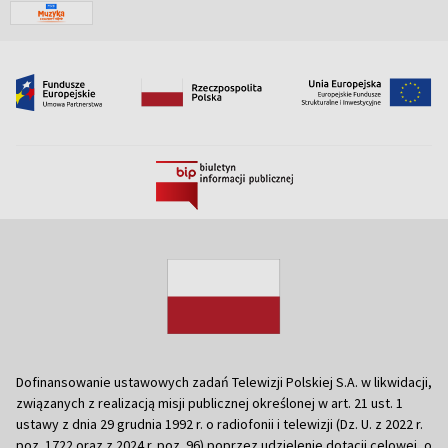
Dofinansowanie ustawowych zadań Telewizji Polskiej S.A. w likwidacji,
związanych z realizacją misji publicznej określonej w art. 21 ust. 1
ustawy z dnia 29 grudnia 1992 r. o radiofonii i telewizji (Dz. U. z 2022 r.
poz. 1722 oraz z 2024 r. poz. 96) poprzez udzielenie dotacji celowej, o