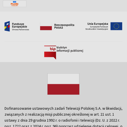
Dofinansowanie ustawowych zadań Telewizji Polskiej S.A. w likwidacji,
związanych z realizacją misji publicznej określonej w art. 21 ust. 1
ustawy z dnia 29 grudnia 1992 r. o radiofonii i telewizji (Dz. U. z 2022 r.
poz. 1722 oraz z 2024 r. poz. 96) poprzez udzielenie dotacji celowej, o