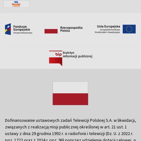
Dofinansowanie ustawowych zadań Telewizji Polskiej S.A. w likwidacji,
związanych z realizacją misji publicznej określonej w art. 21 ust. 1
ustawy z dnia 29 grudnia 1992 r. o radiofonii i telewizji (Dz. U. z 2022 r.
poz. 1722 oraz z 2024 r. poz. 96) poprzez udzielenie dotacji celowej, o