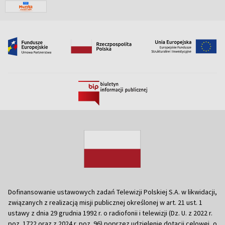
Dofinansowanie ustawowych zadań Telewizji Polskiej S.A. w likwidacji,
związanych z realizacją misji publicznej określonej w art. 21 ust. 1
ustawy z dnia 29 grudnia 1992 r. o radiofonii i telewizji (Dz. U. z 2022 r.
poz. 1722 oraz z 2024 r. poz. 96) poprzez udzielenie dotacji celowej, o