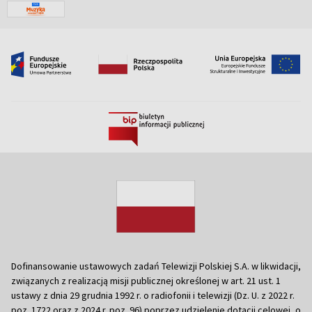
Dofinansowanie ustawowych zadań Telewizji Polskiej S.A. w likwidacji,
związanych z realizacją misji publicznej określonej w art. 21 ust. 1
ustawy z dnia 29 grudnia 1992 r. o radiofonii i telewizji (Dz. U. z 2022 r.
poz. 1722 oraz z 2024 r. poz. 96) poprzez udzielenie dotacji celowej, o