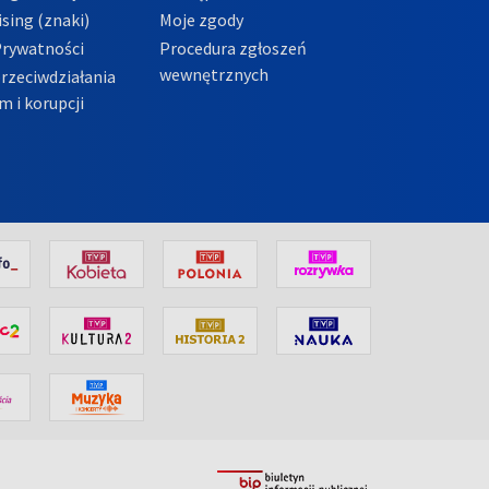
sing (znaki)
Moje zgody
Prywatności
Procedura zgłoszeń
wewnętrznych
przeciwdziałania
m i korupcji