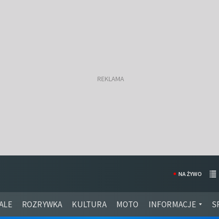
NA ŻYWO
ALE
ROZRYWKA
KULTURA
MOTO
INFORMACJE
S