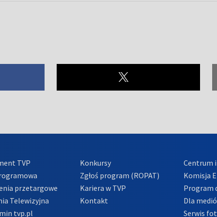
ment TVP
Konkursy
Centrum i
Programowa
Zgłoś program (ROPAT)
Komisja E
enia przetargowe
Kariera w TVP
Program d
ia Telewizyjna
Kontakt
Dla medi
min tvp.pl
Serwis fo