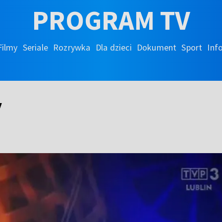
PROGRAM TV
Filmy
Seriale
Rozrywka
Dla dzieci
Dokument
Sport
Inf
y