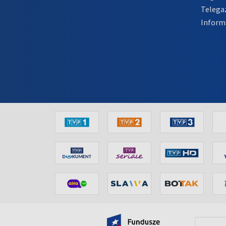
Telega
Inform