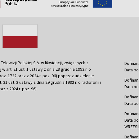
ewizji Polskiej S.A. w likwidacji, związanych z
Dofinan
j w art. 21 ust. 1 ustawy z dnia 29 grudnia 1992 r. o
Data po
r. poz. 1722 oraz z 2024 r. poz. 96) poprzez udzielenie
Dofinan
 31 ust. 2 ustawy z dnia 29 grudnia 1992 r. o radiofonii i
Data po
raz z 2024 r. poz. 96)
Dofinan
Data po
Dofinan
Data po
WRZESIE
Dofinan