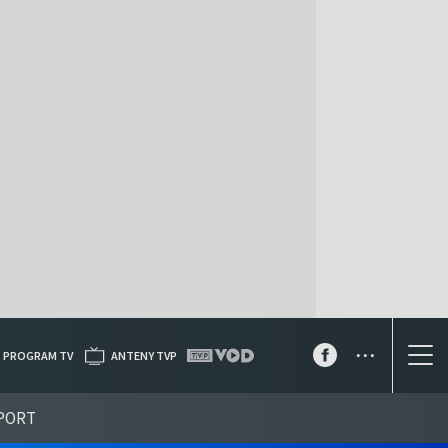
...
PROGRAM TV
ANTENY TVP
PORT