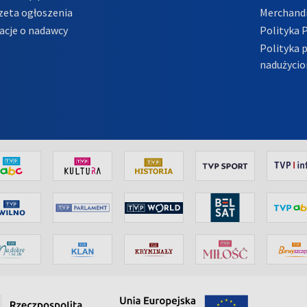
zeta ogłoszenia
Merchandi
acje o nadawcy
Polityka 
Polityka 
nadużycio