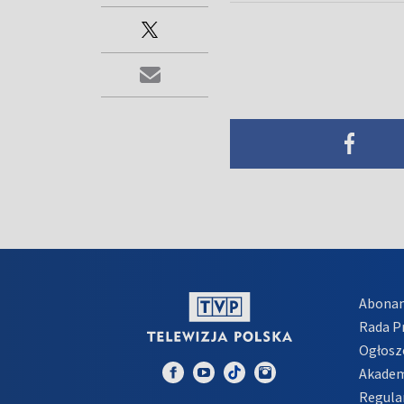
Abona
Rada 
Ogłosz
Akadem
Regula