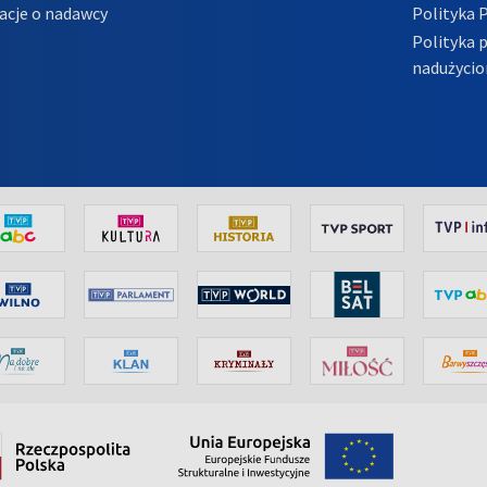
acje o nadawcy
Polityka 
Polityka 
nadużycio