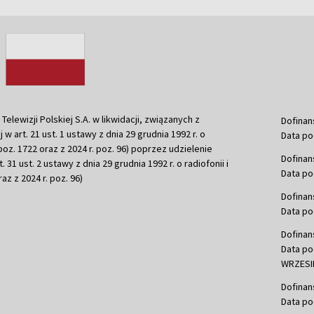
ewizji Polskiej S.A. w likwidacji, związanych z
Dofinan
j w art. 21 ust. 1 ustawy z dnia 29 grudnia 1992 r. o
Data po
r. poz. 1722 oraz z 2024 r. poz. 96) poprzez udzielenie
Dofinan
 31 ust. 2 ustawy z dnia 29 grudnia 1992 r. o radiofonii i
Data po
raz z 2024 r. poz. 96)
Dofinan
Data po
Dofinan
Data po
WRZESIE
Dofinan
Data po