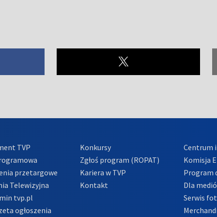
ment TVP
Konkursy
Centrum i
Programowa
Zgłoś program (ROPAT)
Komisja E
enia przetargowe
Kariera w TVP
Program d
ia Telewizyjna
Kontakt
Dla medi
min tvp.pl
Serwis fo
zeta ogłoszenia
Merchandi