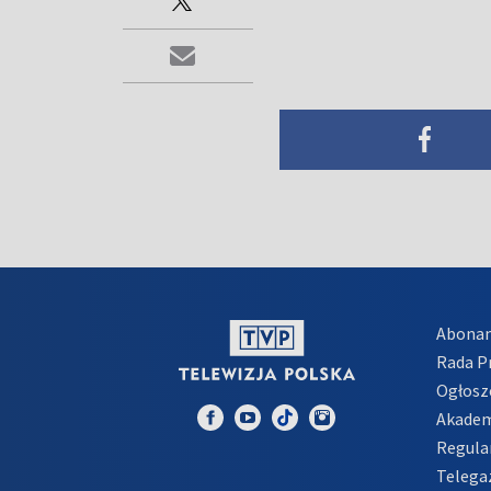
Abona
Rada 
Ogłosz
Akadem
Regula
Telega