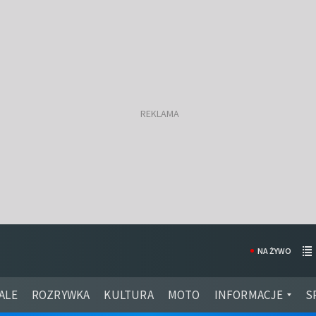
NA ŻYWO
ALE
ROZRYWKA
KULTURA
MOTO
INFORMACJE
S