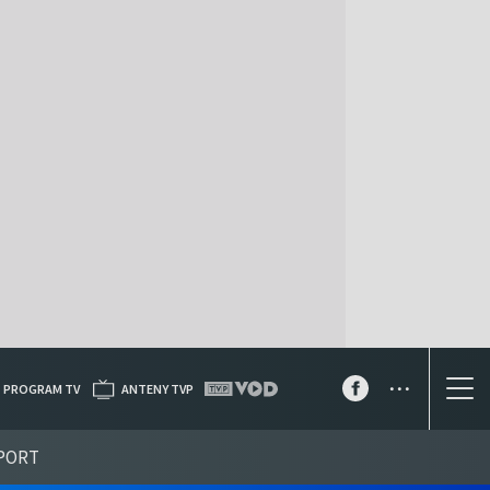
...
PROGRAM TV
ANTENY TVP
PORT