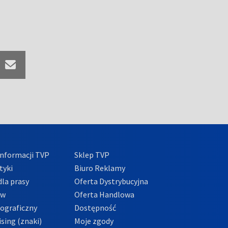
nformacji TVP
Sklep TVP
tyki
Biuro Reklamy
la prasy
Oferta Dystrybucyjna
ów
Oferta Handlowa
tograficzny
Dostępność
sing (znaki)
Moje zgody