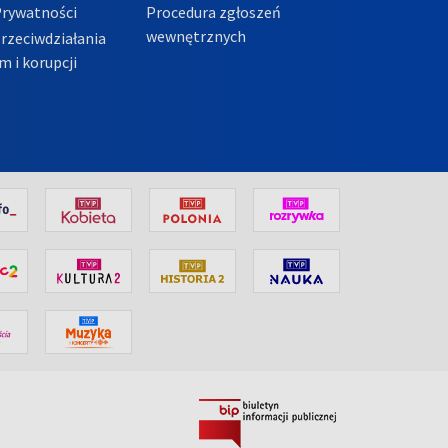
Prywatności
Procedura zgłoszeń
wewnętrznych
przeciwdziałania
m i korupcji