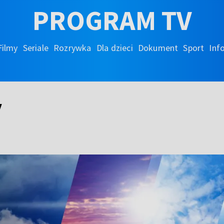
PROGRAM TV
Filmy
Seriale
Rozrywka
Dla dzieci
Dokument
Sport
Inf
y