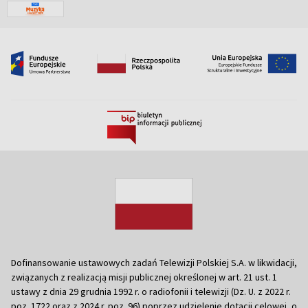
Dofinansowanie ustawowych zadań Telewizji Polskiej S.A. w likwidacji,
związanych z realizacją misji publicznej określonej w art. 21 ust. 1
ustawy z dnia 29 grudnia 1992 r. o radiofonii i telewizji (Dz. U. z 2022 r.
poz. 1722 oraz z 2024 r. poz. 96) poprzez udzielenie dotacji celowej, o