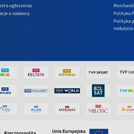
zeta ogłoszenia
Merchandi
acje o nadawcy
Polityka 
Polityka 
nadużycio