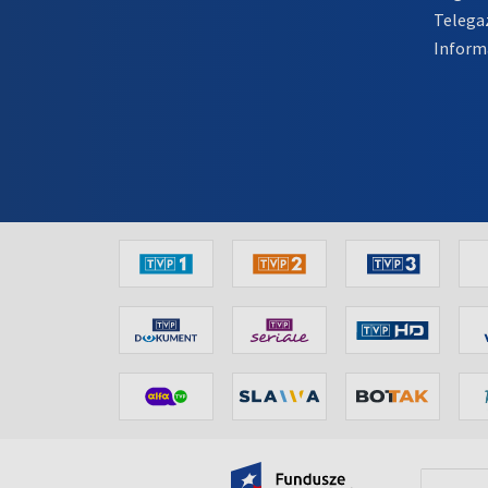
Telega
Inform