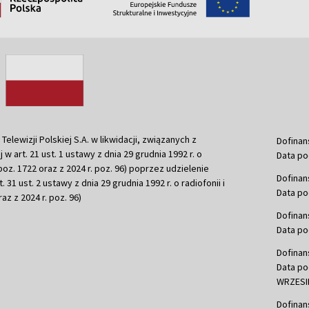
ewizji Polskiej S.A. w likwidacji, związanych z
Dofinan
j w art. 21 ust. 1 ustawy z dnia 29 grudnia 1992 r. o
Data po
r. poz. 1722 oraz z 2024 r. poz. 96) poprzez udzielenie
Dofinan
 31 ust. 2 ustawy z dnia 29 grudnia 1992 r. o radiofonii i
Data po
raz z 2024 r. poz. 96)
Dofinan
Data po
Dofinan
Data po
WRZESIE
Dofinan