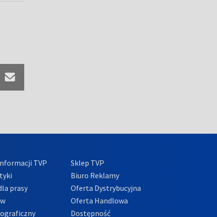
nformacji TVP
Sklep TVP
tyki
Biuro Reklamy
la prasy
Oferta Dystrybucyjna
ów
Oferta Handlowa
tograficzny
Dostępność