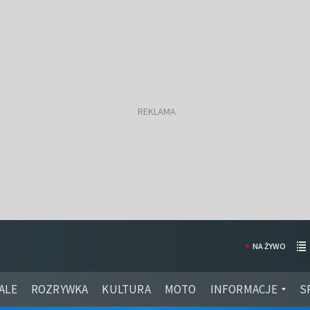
NA ŻYWO
ALE
ROZRYWKA
KULTURA
MOTO
INFORMACJE
S