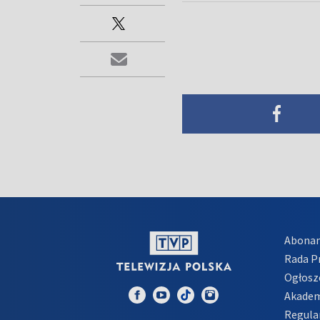
Abona
Rada 
Ogłosz
Akadem
Regula