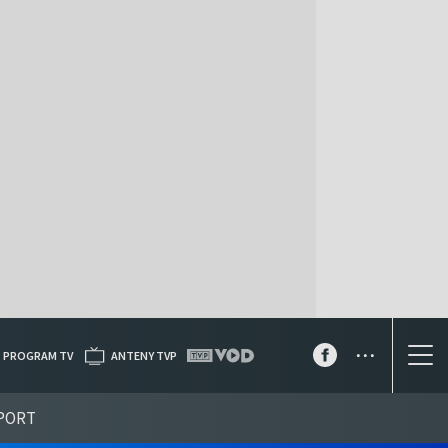
...
PROGRAM TV
ANTENY TVP
PORT