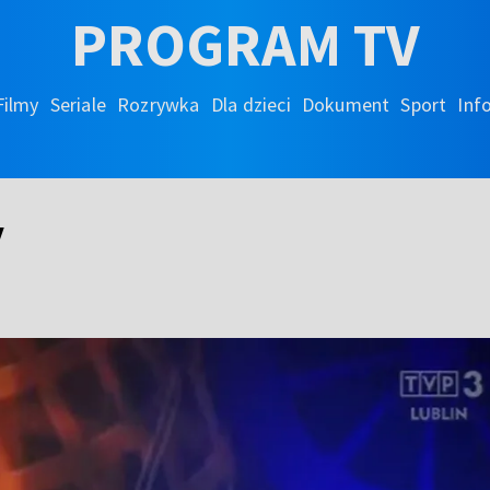
PROGRAM TV
Filmy
Seriale
Rozrywka
Dla dzieci
Dokument
Sport
Inf
y