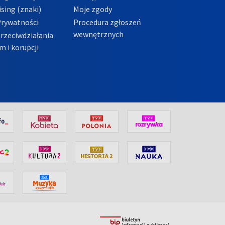
sing (znaki)
Moje zgody
Prywatności
Procedura zgłoszeń
wewnętrznych
przeciwdziałania
m i korupcji