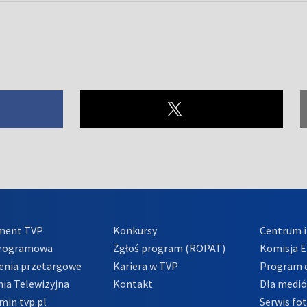
ment TVP
Konkursy
Centrum i
Programowa
Zgłoś program (ROPAT)
Komisja E
enia przetargowe
Kariera w TVP
Program d
ia Telewizyjna
Kontakt
Dla medi
min tvp.pl
Serwis fo