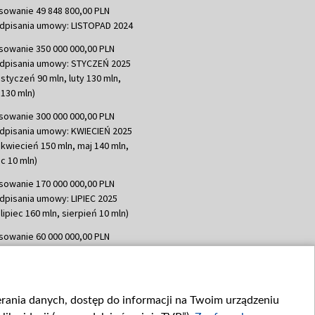
sowanie 49 848 800,00 PLN
dpisania umowy: LISTOPAD 2024
sowanie 350 000 000,00 PLN
dpisania umowy: STYCZEŃ 2025
 styczeń 90 mln, luty 130 mln,
130 mln)
sowanie 300 000 000,00 PLN
dpisania umowy: KWIECIEŃ 2025
 kwiecień 150 mln, maj 140 mln,
c 10 mln)
sowanie 170 000 000,00 PLN
dpisania umowy: LIPIEC 2025
lipiec 160 mln, sierpień 10 mln)
sowanie 60 000 000,00 PLN
dpisania umowy: SIERPIEŃ 2025
 wrzesień 60 mln)
sowanie 635 783 051,21 PLN
ierania danych, dostęp do informacji na Twoim urządzeniu
dpisania umowy: WRZESIEŃ 2025