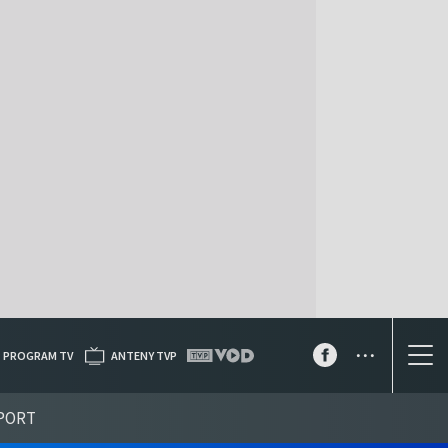
...
PROGRAM TV
ANTENY TVP
PORT