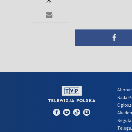
Abona
Rada 
Ogłosz
Akadem
Regula
Telega