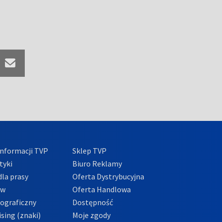
nformacji TVP
Sklep TVP
tyki
Biuro Reklamy
la prasy
Oferta Dystrybucyjna
ów
Oferta Handlowa
tograficzny
Dostępność
sing (znaki)
Moje zgody