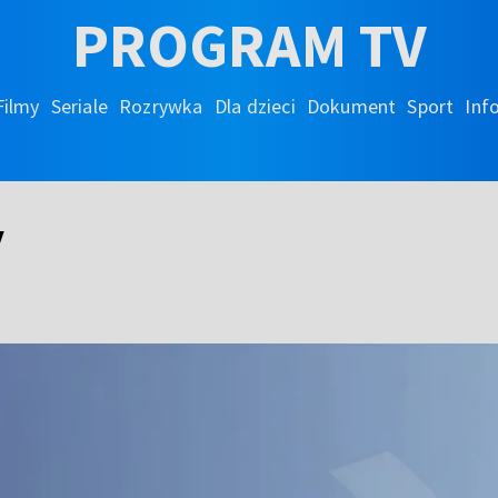
PROGRAM TV
Filmy
Seriale
Rozrywka
Dla dzieci
Dokument
Sport
Inf
y