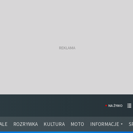
NA ŻYWO
ALE
ROZRYWKA
KULTURA
MOTO
INFORMACJE
S