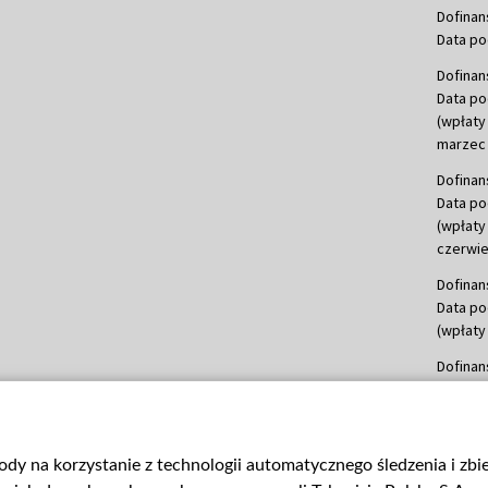
Dofinan
Data po
Dofinan
Data po
(wpłaty
marzec 
Dofinan
Data po
(wpłaty
czerwie
Dofinan
Data po
(wpłaty 
Dofinan
Data po
(wpłata
Dofinan
gody na korzystanie z technologii automatycznego śledzenia i zb
Data po