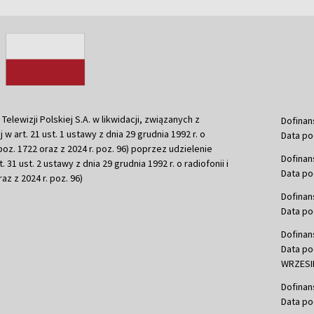
ewizji Polskiej S.A. w likwidacji, związanych z
Dofinan
j w art. 21 ust. 1 ustawy z dnia 29 grudnia 1992 r. o
Data po
r. poz. 1722 oraz z 2024 r. poz. 96) poprzez udzielenie
Dofinan
 31 ust. 2 ustawy z dnia 29 grudnia 1992 r. o radiofonii i
Data po
raz z 2024 r. poz. 96)
Dofinan
Data po
Dofinan
Data po
WRZESIE
Dofinan
Data po