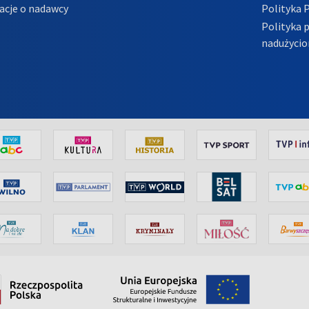
acje o nadawcy
Polityka 
Polityka 
nadużycio