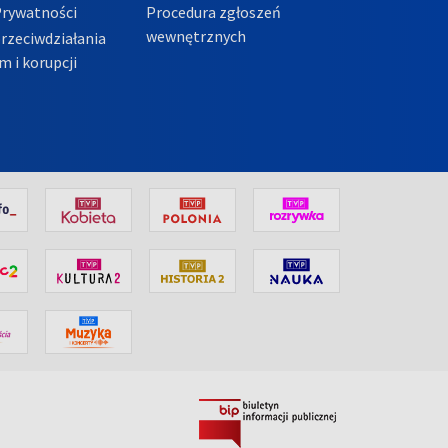
Prywatności
Procedura zgłoszeń
wewnętrznych
przeciwdziałania
m i korupcji