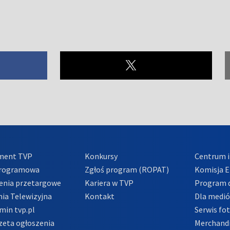
ment TVP
Konkursy
Centrum i
Programowa
Zgłoś program (ROPAT)
Komisja E
enia przetargowe
Kariera w TVP
Program d
ia Telewizyjna
Kontakt
Dla medi
min tvp.pl
Serwis fo
zeta ogłoszenia
Merchandi