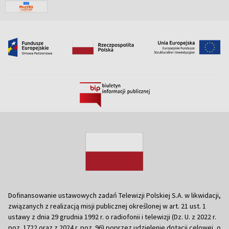
Dofinansowanie ustawowych zadań Telewizji Polskiej S.A. w likwidacji,
związanych z realizacją misji publicznej określonej w art. 21 ust. 1
ustawy z dnia 29 grudnia 1992 r. o radiofonii i telewizji (Dz. U. z 2022 r.
poz. 1722 oraz z 2024 r. poz. 96) poprzez udzielenie dotacji celowej, o