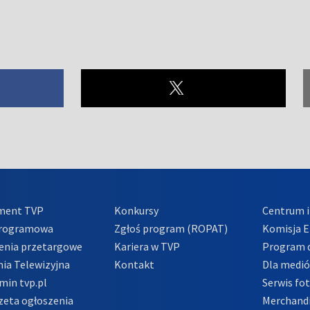
ment TVP
Konkursy
Centrum i
Programowa
Zgłoś program (ROPAT)
Komisja E
enia przetargowe
Kariera w TVP
Program d
ia Telewizyjna
Kontakt
Dla medi
min tvp.pl
Serwis fo
zeta ogłoszenia
Merchandi