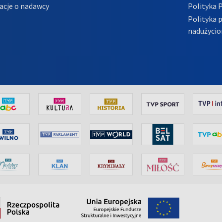
acje o nadawcy
Polityka 
Polityka 
nadużycio