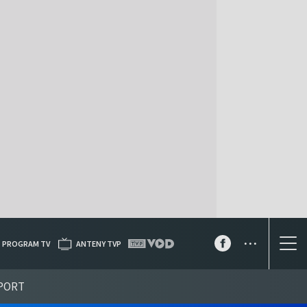
...
PROGRAM TV
ANTENY TVP
PORT