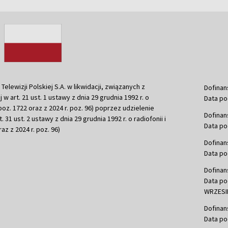
ewizji Polskiej S.A. w likwidacji, związanych z
Dofinan
j w art. 21 ust. 1 ustawy z dnia 29 grudnia 1992 r. o
Data po
r. poz. 1722 oraz z 2024 r. poz. 96) poprzez udzielenie
Dofinan
 31 ust. 2 ustawy z dnia 29 grudnia 1992 r. o radiofonii i
Data po
raz z 2024 r. poz. 96)
Dofinan
Data po
Dofinan
Data po
WRZESIE
Dofinan
Data po