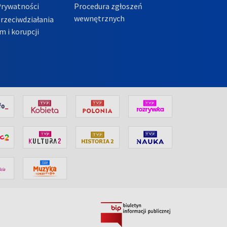
Prywatności
Procedura zgłoszeń
wewnętrznych
przeciwdziałania
m i korupcji