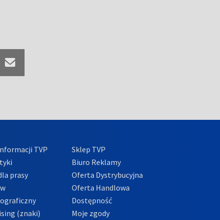
nformacji TVP
Sklep TVP
tyki
Biuro Reklamy
la prasy
Oferta Dystrybucyjna
ów
Oferta Handlowa
tograficzny
Dostępność
sing (znaki)
Moje zgody