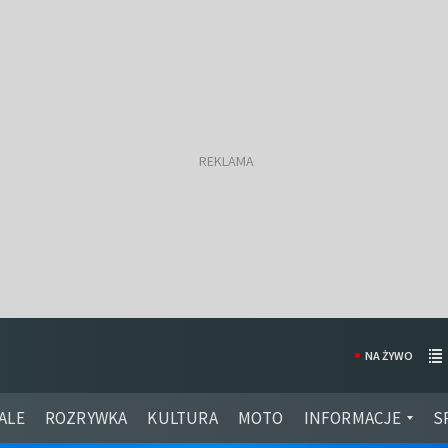
NA ŻYWO
ALE
ROZRYWKA
KULTURA
MOTO
INFORMACJE
S