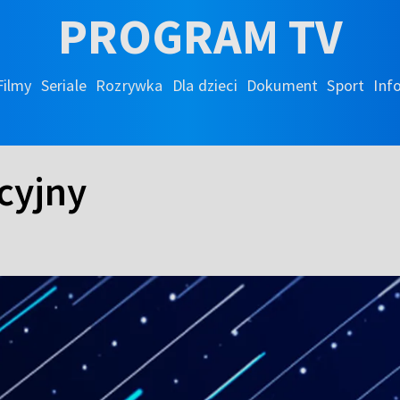
PROGRAM TV
Filmy
Seriale
Rozrywka
Dla dzieci
Dokument
Sport
Inf
cyjny