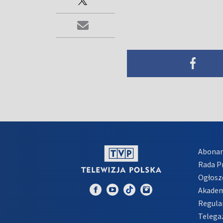
Abona
Rada 
Ogłosz
Akadem
Regula
Telega