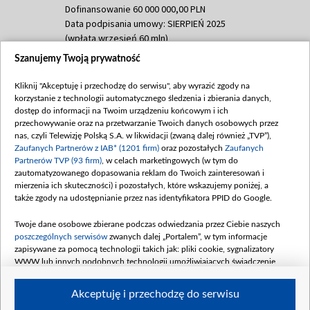
Dofinansowanie 60 000 000,00 PLN
Data podpisania umowy: SIERPIEŃ 2025
(wpłata wrzesień 60 mln)
Szanujemy Twoją prywatność
Dofinansowanie 635 783 051,21 PLN
Data podpisania umowy: WRZESIEŃ 2025
Kliknij "Akceptuję i przechodzę do serwisu", aby wyrazić zgody na
(wpłata wrzesień 100 mln, październik 350
korzystanie z technologii automatycznego śledzenia i zbierania danych,
mln, listopad 265 mln)
dostęp do informacji na Twoim urządzeniu końcowym i ich
przechowywanie oraz na przetwarzanie Twoich danych osobowych przez
Dofinansowanie 48 862 000,00 PLN
nas, czyli Telewizję Polską S.A. w likwidacji (zwaną dalej również „TVP”),
Data podpisania umowy: GRUDZIEŃ 2025
Zaufanych Partnerów z IAB* (1201 firm)
oraz pozostałych
Zaufanych
(wpłata grudzień 60,548 mln)
Partnerów TVP (93 firm)
, w celach marketingowych (w tym do
zautomatyzowanego dopasowania reklam do Twoich zainteresowań i
Dofinansowanie 900 000 000,00 PLN
mierzenia ich skuteczności) i pozostałych, które wskazujemy poniżej, a
Data podpisania umowy: LUTY 2026 (wpłata
także zgody na udostępnianie przez nas identyfikatora PPID do Google.
26 lutego 80 mln, 4 marca 370 mln,
8
kwiecień 180 mln, 7 maja 180 mln, 8
Twoje dane osobowe zbierane podczas odwiedzania przez Ciebie naszych
czerwca 90 mln)
poszczególnych serwisów
zwanych dalej „Portalem”, w tym informacje
zapisywane za pomocą technologii takich jak: pliki cookie, sygnalizatory
Dofinansowanie 250 000 000,00 PLN
WWW lub innych podobnych technologii umożliwiających świadczenie
Data podpisania umowy LIPIEC 2026 (wpłata
dopasowanych i bezpiecznych usług, personalizację treści oraz reklam,
udostępnianie funkcji mediów społecznościowych oraz analizowanie ruchu
4 sierpnia 250 mln
Akceptuję i przechodzę do serwisu
w Internecie.