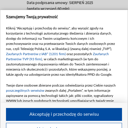
Data podpisania umowy: SIERPIEŃ 2025
(wpłata wrzesień 60 mln)
Szanujemy Twoją prywatność
Dofinansowanie 635 783 051,21 PLN
Data podpisania umowy: WRZESIEŃ 2025
Kliknij "Akceptuję i przechodzę do serwisu", aby wyrazić zgody na
(wpłata wrzesień 100 mln, październik 350
korzystanie z technologii automatycznego śledzenia i zbierania danych,
mln, listopad 265 mln)
dostęp do informacji na Twoim urządzeniu końcowym i ich
przechowywanie oraz na przetwarzanie Twoich danych osobowych przez
Dofinansowanie 48 862 000,00 PLN
nas, czyli Telewizję Polską S.A. w likwidacji (zwaną dalej również „TVP”),
Data podpisania umowy: GRUDZIEŃ 2025
Zaufanych Partnerów z IAB* (1201 firm)
oraz pozostałych
Zaufanych
(wpłata grudzień 60,548 mln)
Partnerów TVP (93 firm)
, w celach marketingowych (w tym do
zautomatyzowanego dopasowania reklam do Twoich zainteresowań i
Dofinansowanie 900 000 000,00 PLN
mierzenia ich skuteczności) i pozostałych, które wskazujemy poniżej, a
Data podpisania umowy: LUTY 2026 (wpłata
także zgody na udostępnianie przez nas identyfikatora PPID do Google.
26 lutego 80 mln, 4 marca 370 mln,
8
kwiecień 180 mln, 7 maja 180 mln, 8
Twoje dane osobowe zbierane podczas odwiedzania przez Ciebie naszych
czerwca 90 mln)
poszczególnych serwisów
zwanych dalej „Portalem”, w tym informacje
zapisywane za pomocą technologii takich jak: pliki cookie, sygnalizatory
Dofinansowanie 250 000 000,00 PLN
WWW lub innych podobnych technologii umożliwiających świadczenie
Data podpisania umowy LIPIEC 2026 (wpłata
dopasowanych i bezpiecznych usług, personalizację treści oraz reklam,
udostępnianie funkcji mediów społecznościowych oraz analizowanie ruchu
4 sierpnia 250 mln
Akceptuję i przechodzę do serwisu
w Internecie.
Twoje dane osobowe zbierane podczas odwiedzania przez Ciebie