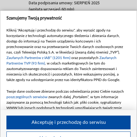
Data podpisania umowy: SIERPIEŃ 2025
(wpłata wrzesień 60 mln)
Szanujemy Twoją prywatność
Dofinansowanie 635 783 051,21 PLN
Data podpisania umowy: WRZESIEŃ 2025
Kliknij "Akceptuję i przechodzę do serwisu", aby wyrazić zgody na
(wpłata wrzesień 100 mln, październik 350
korzystanie z technologii automatycznego śledzenia i zbierania danych,
mln, listopad 265 mln)
dostęp do informacji na Twoim urządzeniu końcowym i ich
przechowywanie oraz na przetwarzanie Twoich danych osobowych przez
Dofinansowanie 48 862 000,00 PLN
nas, czyli Telewizję Polską S.A. w likwidacji (zwaną dalej również „TVP”),
Data podpisania umowy: GRUDZIEŃ 2025
Zaufanych Partnerów z IAB* (1201 firm)
oraz pozostałych
Zaufanych
(wpłata grudzień 60,548 mln)
Partnerów TVP (93 firm)
, w celach marketingowych (w tym do
zautomatyzowanego dopasowania reklam do Twoich zainteresowań i
Dofinansowanie 900 000 000,00 PLN
mierzenia ich skuteczności) i pozostałych, które wskazujemy poniżej, a
Data podpisania umowy: LUTY 2026 (wpłata
także zgody na udostępnianie przez nas identyfikatora PPID do Google.
26 lutego 80 mln, 4 marca 370 mln,
8
kwiecień 180 mln, 7 maja 180 mln, 8
Twoje dane osobowe zbierane podczas odwiedzania przez Ciebie naszych
czerwca 90 mln)
poszczególnych serwisów
zwanych dalej „Portalem”, w tym informacje
zapisywane za pomocą technologii takich jak: pliki cookie, sygnalizatory
Dofinansowanie 250 000 000,00 PLN
WWW lub innych podobnych technologii umożliwiających świadczenie
Data podpisania umowy LIPIEC 2026 (wpłata
dopasowanych i bezpiecznych usług, personalizację treści oraz reklam,
udostępnianie funkcji mediów społecznościowych oraz analizowanie ruchu
4 sierpnia 250 mln
Akceptuję i przechodzę do serwisu
w Internecie.
Twoje dane osobowe zbierane podczas odwiedzania przez Ciebie