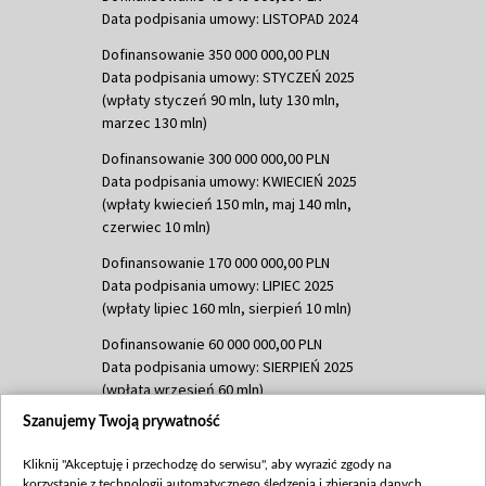
Data podpisania umowy: LISTOPAD 2024
Dofinansowanie 350 000 000,00 PLN
Data podpisania umowy: STYCZEŃ 2025
(wpłaty styczeń 90 mln, luty 130 mln,
marzec 130 mln)
Dofinansowanie 300 000 000,00 PLN
Data podpisania umowy: KWIECIEŃ 2025
(wpłaty kwiecień 150 mln, maj 140 mln,
czerwiec 10 mln)
Dofinansowanie 170 000 000,00 PLN
Data podpisania umowy: LIPIEC 2025
(wpłaty lipiec 160 mln, sierpień 10 mln)
Dofinansowanie 60 000 000,00 PLN
Data podpisania umowy: SIERPIEŃ 2025
(wpłata wrzesień 60 mln)
Szanujemy Twoją prywatność
Dofinansowanie 635 783 051,21 PLN
Data podpisania umowy: WRZESIEŃ 2025
Kliknij "Akceptuję i przechodzę do serwisu", aby wyrazić zgody na
(wpłata wrzesień 100 mln, październik 350
korzystanie z technologii automatycznego śledzenia i zbierania danych,