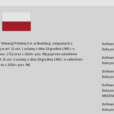
ewizji Polskiej S.A. w likwidacji, związanych z
Dofinan
j w art. 21 ust. 1 ustawy z dnia 29 grudnia 1992 r. o
Data po
r. poz. 1722 oraz z 2024 r. poz. 96) poprzez udzielenie
Dofinan
 31 ust. 2 ustawy z dnia 29 grudnia 1992 r. o radiofonii i
Data po
raz z 2024 r. poz. 96)
Dofinan
Data po
Dofinan
Data po
WRZESIE
Dofinan
Data po