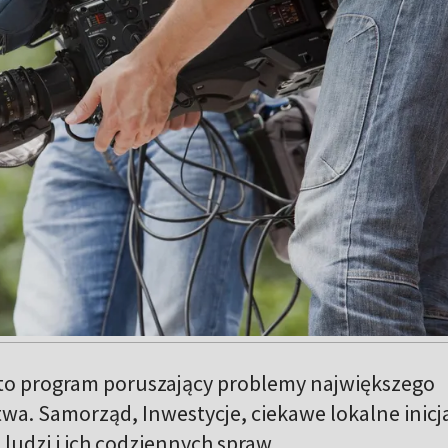
 to program poruszający problemy największego
wa. Samorząd, Inwestycje, ciekawe lokalne inic
o ludzi i ich codziennych spraw.