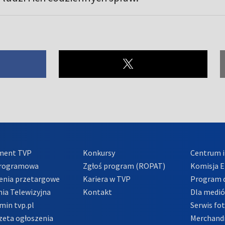
ment TVP
Konkursy
Centrum i
Programowa
Zgłoś program (ROPAT)
Komisja E
enia przetargowe
Kariera w TVP
Program d
ia Telewizyjna
Kontakt
Dla medi
min tvp.pl
Serwis fo
zeta ogłoszenia
Merchandi