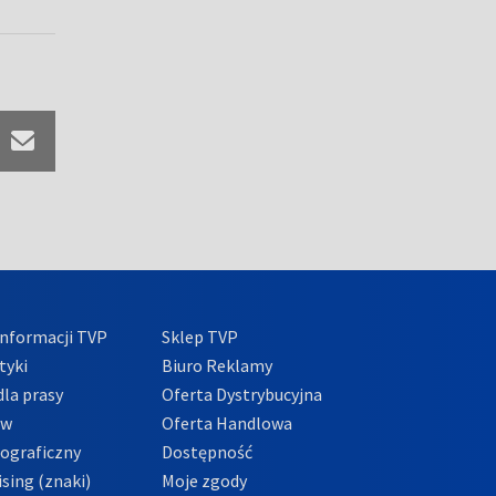
nformacji TVP
Sklep TVP
tyki
Biuro Reklamy
la prasy
Oferta Dystrybucyjna
ów
Oferta Handlowa
tograficzny
Dostępność
sing (znaki)
Moje zgody