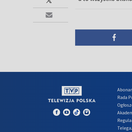
Abona
Rada 
Ogłosz
Akadem
Regula
Telega