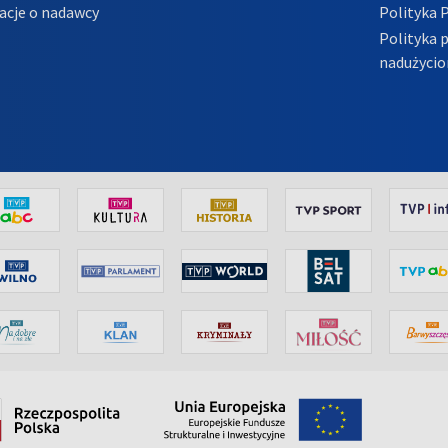
acje o nadawcy
Polityka 
Polityka 
nadużycio