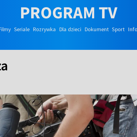
PROGRAM TV
Filmy
Seriale
Rozrywka
Dla dzieci
Dokument
Sport
Inf
za