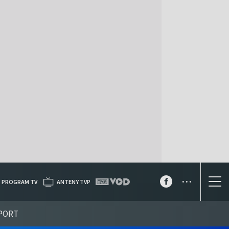
...
PROGRAM TV
ANTENY TVP
PORT