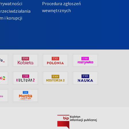
Prywatności
Procedura zgłoszeń
wewnętrznych
przeciwdziałania
m i korupcji