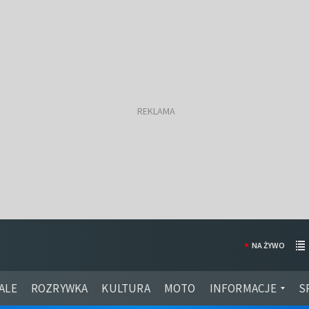
NA ŻYWO
ALE
ROZRYWKA
KULTURA
MOTO
INFORMACJE
S