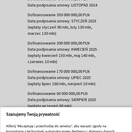
Data podpisania umowy: LISTOPAD 2024
Dofinansowanie 350 000 000,00 PLN
Data podpisania umowy: STYCZEŃ 2025
(wpłaty styczeń 90 mln, luty 130 mln,
marzec 130 mln)
Dofinansowanie 300 000 000,00 PLN
Data podpisania umowy: KWIECIEŃ 2025
(wpłaty kwiecień 150 mln, maj 140 mln,
czerwiec 10 mln)
Dofinansowanie 170 000 000,00 PLN
Data podpisania umowy: LIPIEC 2025
(wpłaty lipiec 160 mln, sierpień 10 mln)
Dofinansowanie 60 000 000,00 PLN
Data podpisania umowy: SIERPIEŃ 2025
(wpłata wrzesień 60 mln)
Szanujemy Twoją prywatność
Dofinansowanie 635 783 051,21 PLN
Data podpisania umowy: WRZESIEŃ 2025
Kliknij "Akceptuję i przechodzę do serwisu", aby wyrazić zgody na
(wpłata wrzesień 100 mln, październik 350
korzystanie z technologii automatycznego śledzenia i zbierania danych,