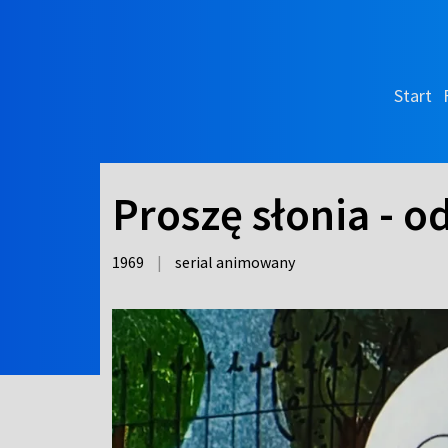
Start
Proszę słonia - o
1969
|
serial animowany