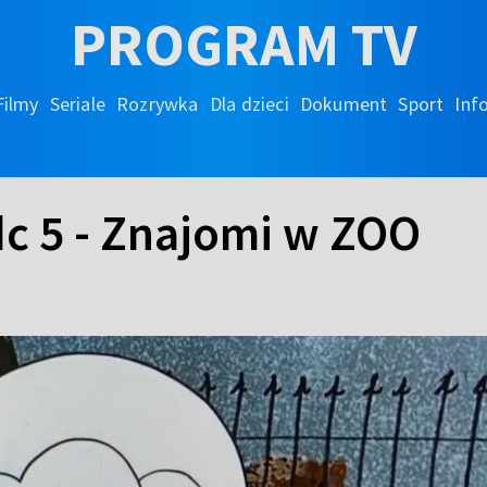
PROGRAM TV
Filmy
Seriale
Rozrywka
Dla dzieci
Dokument
Sport
Inf
dc 5 - Znajomi w ZOO