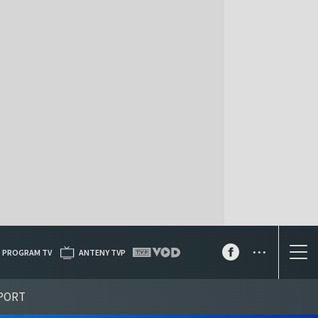
...
PROGRAM TV
ANTENY TVP
PORT