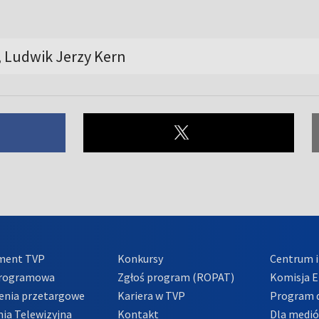
 Ludwik Jerzy Kern
ment TVP
Konkursy
Centrum i
Programowa
Zgłoś program (ROPAT)
Komisja E
enia przetargowe
Kariera w TVP
Program d
ia Telewizyjna
Kontakt
Dla medi