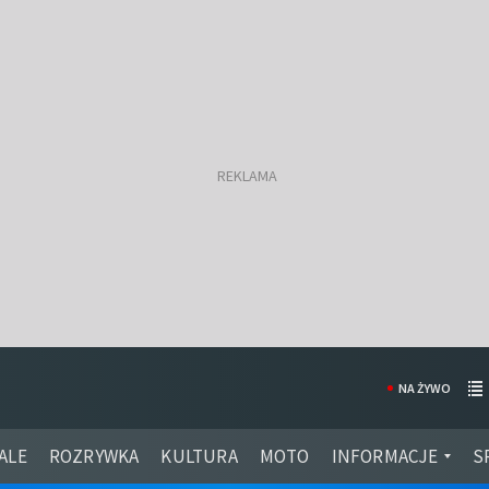
NA ŻYWO
ALE
ROZRYWKA
KULTURA
MOTO
INFORMACJE
S