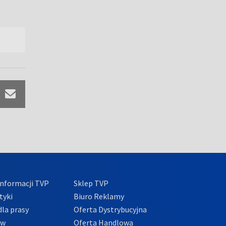
nformacji TVP
Sklep TVP
tyki
Biuro Reklamy
la prasy
Oferta Dystrybucyjna
ów
Oferta Handlowa