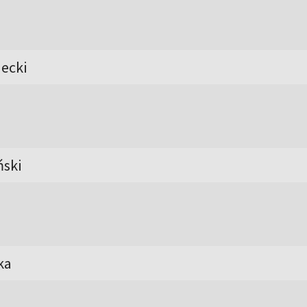
ecki
ński
ka