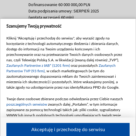
Dofinansowanie 60 000 000,00 PLN
Data podpisania umowy: SIERPIEŃ 2025
(wpłata wrzesień 60 mln)
Szanujemy Twoją prywatność
Dofinansowanie 635 783 051,21 PLN
Data podpisania umowy: WRZESIEŃ 2025
Kliknij "Akceptuję i przechodzę do serwisu", aby wyrazić zgody na
(wpłata wrzesień 100 mln, październik 350
korzystanie z technologii automatycznego śledzenia i zbierania danych,
mln, listopad 265 mln)
dostęp do informacji na Twoim urządzeniu końcowym i ich
przechowywanie oraz na przetwarzanie Twoich danych osobowych przez
Dofinansowanie 48 862 000,00 PLN
nas, czyli Telewizję Polską S.A. w likwidacji (zwaną dalej również „TVP”),
Data podpisania umowy: GRUDZIEŃ 2025
Zaufanych Partnerów z IAB* (1201 firm)
oraz pozostałych
Zaufanych
(wpłata grudzień 60,548 mln)
Partnerów TVP (93 firm)
, w celach marketingowych (w tym do
zautomatyzowanego dopasowania reklam do Twoich zainteresowań i
Dofinansowanie 900 000 000,00 PLN
mierzenia ich skuteczności) i pozostałych, które wskazujemy poniżej, a
Data podpisania umowy: LUTY 2026 (wpłata
także zgody na udostępnianie przez nas identyfikatora PPID do Google.
26 lutego 80 mln, 4 marca 370 mln,
8
kwiecień 180 mln, 7 maja 180 mln, 8
Twoje dane osobowe zbierane podczas odwiedzania przez Ciebie naszych
czerwca 90 mln)
poszczególnych serwisów
zwanych dalej „Portalem”, w tym informacje
zapisywane za pomocą technologii takich jak: pliki cookie, sygnalizatory
Dofinansowanie 250 000 000,00 PLN
WWW lub innych podobnych technologii umożliwiających świadczenie
Data podpisania umowy LIPIEC 2026 (wpłata
dopasowanych i bezpiecznych usług, personalizację treści oraz reklam,
udostępnianie funkcji mediów społecznościowych oraz analizowanie ruchu
4 sierpnia 250 mln
Akceptuję i przechodzę do serwisu
w Internecie.