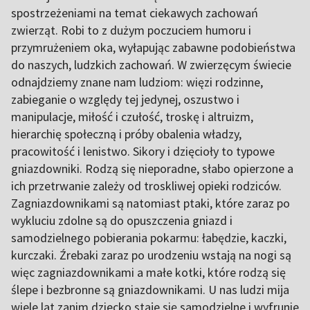
spostrzeżeniami na temat ciekawych zachowań
zwierząt. Robi to z dużym poczuciem humoru i
przymrużeniem oka, wyłapując zabawne podobieństwa
do naszych, ludzkich zachowań. W zwierzęcym świecie
odnajdziemy znane nam ludziom: więzi rodzinne,
zabieganie o względy tej jedynej, oszustwo i
manipulacje, miłość i czułość, troskę i altruizm,
hierarchię społeczną i próby obalenia władzy,
pracowitość i lenistwo. Sikory i dzięcioły to typowe
gniazdowniki. Rodzą się nieporadne, słabo opierzone a
ich przetrwanie zależy od troskliwej opieki rodziców.
Zagniazdownikami są natomiast ptaki, które zaraz po
wykluciu zdolne są do opuszczenia gniazd i
samodzielnego pobierania pokarmu: łabędzie, kaczki,
kurczaki. Źrebaki zaraz po urodzeniu wstają na nogi są
więc zagniazdownikami a małe kotki, które rodzą się
ślepe i bezbronne są gniazdownikami. U nas ludzi mija
wiele lat zanim dziecko staje się samodzielne i wyfrunie