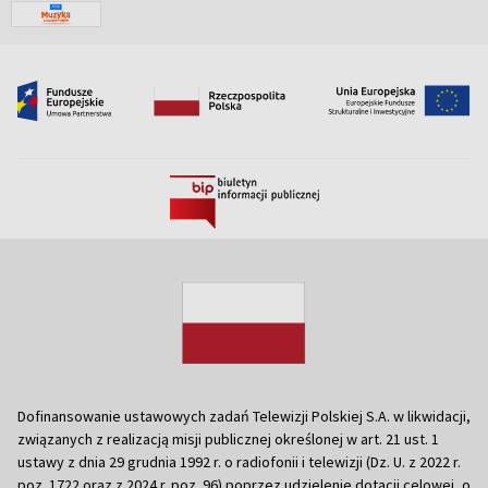
Dofinansowanie ustawowych zadań Telewizji Polskiej S.A. w likwidacji,
związanych z realizacją misji publicznej określonej w art. 21 ust. 1
ustawy z dnia 29 grudnia 1992 r. o radiofonii i telewizji (Dz. U. z 2022 r.
poz. 1722 oraz z 2024 r. poz. 96) poprzez udzielenie dotacji celowej, o