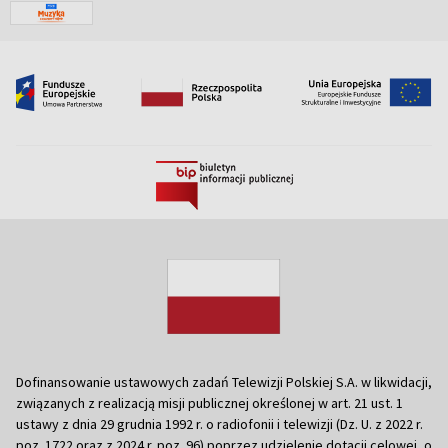
Dofinansowanie ustawowych zadań Telewizji Polskiej S.A. w likwidacji,
związanych z realizacją misji publicznej określonej w art. 21 ust. 1
ustawy z dnia 29 grudnia 1992 r. o radiofonii i telewizji (Dz. U. z 2022 r.
poz. 1722 oraz z 2024 r. poz. 96) poprzez udzielenie dotacji celowej, o