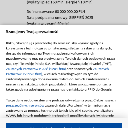
(wpłaty lipiec 160 mln, sierpień 10 mln)
Dofinansowanie 60 000 000,00 PLN
Data podpisania umowy: SIERPIEŃ 2025
(wpłata wrzesień 60 mln)
Szanujemy Twoją prywatność
Dofinansowanie 635 783 051,21 PLN
Data podpisania umowy: WRZESIEŃ 2025
Kliknij "Akceptuję i przechodzę do serwisu", aby wyrazić zgody na
(wpłata wrzesień 100 mln, październik 350
korzystanie z technologii automatycznego śledzenia i zbierania danych,
mln, listopad 265 mln)
dostęp do informacji na Twoim urządzeniu końcowym i ich
przechowywanie oraz na przetwarzanie Twoich danych osobowych przez
Dofinansowanie 48 862 000,00 PLN
nas, czyli Telewizję Polską S.A. w likwidacji (zwaną dalej również „TVP”),
Data podpisania umowy: GRUDZIEŃ 2025
Zaufanych Partnerów z IAB* (1201 firm)
oraz pozostałych
Zaufanych
(wpłata grudzień 60,548 mln)
Partnerów TVP (93 firm)
, w celach marketingowych (w tym do
zautomatyzowanego dopasowania reklam do Twoich zainteresowań i
Dofinansowanie 900 000 000,00 PLN
mierzenia ich skuteczności) i pozostałych, które wskazujemy poniżej, a
Data podpisania umowy: LUTY 2026 (wpłata
także zgody na udostępnianie przez nas identyfikatora PPID do Google.
26 lutego 80 mln, 4 marca 370 mln,
8
kwiecień 180 mln, 7 maja 180 mln, 8
Twoje dane osobowe zbierane podczas odwiedzania przez Ciebie naszych
czerwca 90 mln)
poszczególnych serwisów
zwanych dalej „Portalem”, w tym informacje
zapisywane za pomocą technologii takich jak: pliki cookie, sygnalizatory
Dofinansowanie 250 000 000,00 PLN
WWW lub innych podobnych technologii umożliwiających świadczenie
Data podpisania umowy LIPIEC 2026 (wpłata
dopasowanych i bezpiecznych usług, personalizację treści oraz reklam,
udostępnianie funkcji mediów społecznościowych oraz analizowanie ruchu
4 sierpnia 250 mln