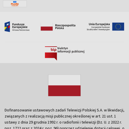
Dofinansowanie ustawowych zadań Telewizji Polskiej S.A. w likwidacji,
związanych z realizacją misji publicznej określonej w art. 21 ust. 1
ustawy z dnia 29 grudnia 1992 r. o radiofonii i telewizji (Dz. U. z 2022 r.
poz. 1722 oraz z 2024 r. poz. 96) poprzez udzielenie dotacji celowej, o