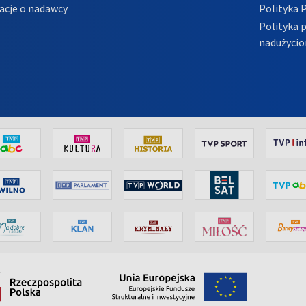
acje o nadawcy
Polityka 
Polityka 
nadużycio