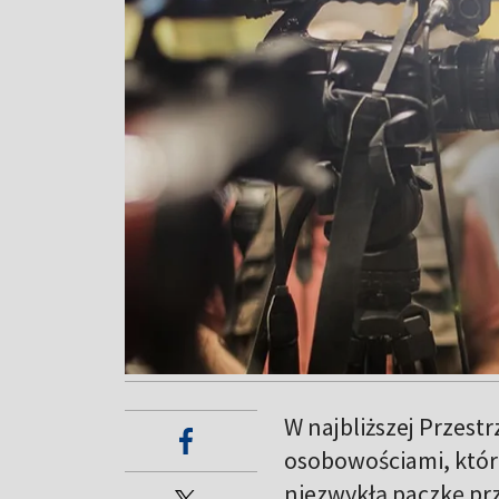
W najbliższej Przest
osobowościami, któr
niezwykłą paczkę prz