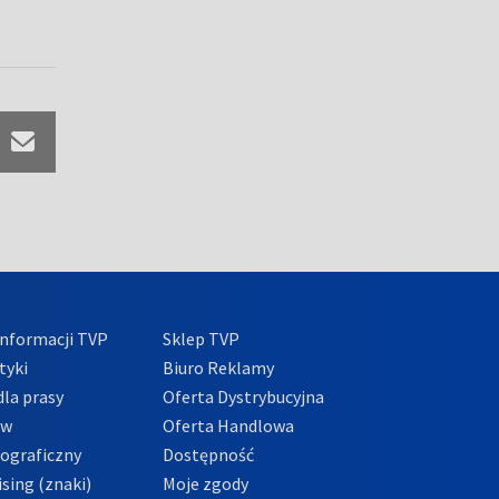
nformacji TVP
Sklep TVP
tyki
Biuro Reklamy
la prasy
Oferta Dystrybucyjna
ów
Oferta Handlowa
tograficzny
Dostępność
sing (znaki)
Moje zgody