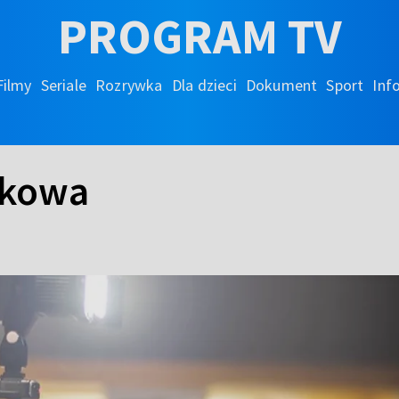
PROGRAM TV
Filmy
Seriale
Rozrywka
Dla dzieci
Dokument
Sport
Inf
ękowa