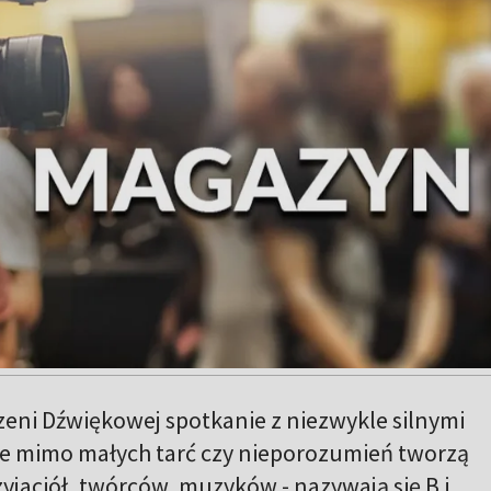
rzeni Dźwiękowej spotkanie z niezwykle silnymi
e mimo małych tarć czy nieporozumień tworzą
yjaciół, twórców, muzyków - nazywają się B i