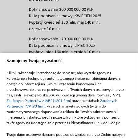
Dofinansowanie 300 000 000,00 PLN
Data podpisania umowy: KWIECIEŃ 2025
(wpłaty kwiecień 150 mln, maj 140 mln,
czerwiec 10 mln)
Dofinansowanie 170 000 000,00 PLN
Data podpisania umowy: LIPIEC 2025
(wpłaty lipiec 160 mln, sierpień 10 mln)
Szanujemy Twoją prywatność
Dofinansowanie 60 000 000,00 PLN
Data podpisania umowy: SIERPIEŃ 2025
Kliknij "Akceptuję i przechodzę do serwisu", aby wyrazić zgody na
(wpłata wrzesień 60 mln)
korzystanie z technologii automatycznego śledzenia i zbierania danych,
Dofinansowanie 635 783 051,21 PLN
dostęp do informacji na Twoim urządzeniu końcowym i ich
przechowywanie oraz na przetwarzanie Twoich danych osobowych przez
Data podpisania umowy: WRZESIEŃ 2025
nas, czyli Telewizję Polską S.A. w likwidacji (zwaną dalej również „TVP”),
(wpłata wrzesień 100 mln, październik 350
Zaufanych Partnerów z IAB* (1201 firm)
oraz pozostałych
Zaufanych
mln, listopad 265 mln)
Partnerów TVP (93 firm)
, w celach marketingowych (w tym do
zautomatyzowanego dopasowania reklam do Twoich zainteresowań i
Dofinansowanie 48 862 000,00 PLN
mierzenia ich skuteczności) i pozostałych, które wskazujemy poniżej, a
Data podpisania umowy: GRUDZIEŃ 2025
także zgody na udostępnianie przez nas identyfikatora PPID do Google.
(wpłata grudzień 60,548 mln)
Twoje dane osobowe zbierane podczas odwiedzania przez Ciebie naszych
Dofinansowanie 900 000 000,00 PLN