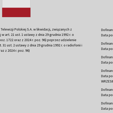
ewizji Polskiej S.A. w likwidacji, związanych z
Dofinan
j w art. 21 ust. 1 ustawy z dnia 29 grudnia 1992 r. o
Data po
r. poz. 1722 oraz z 2024 r. poz. 96) poprzez udzielenie
Dofinan
 31 ust. 2 ustawy z dnia 29 grudnia 1992 r. o radiofonii i
Data po
raz z 2024 r. poz. 96)
Dofinan
Data po
Dofinan
Data po
WRZESIE
Dofinan
Data po
Dofinan
Data po