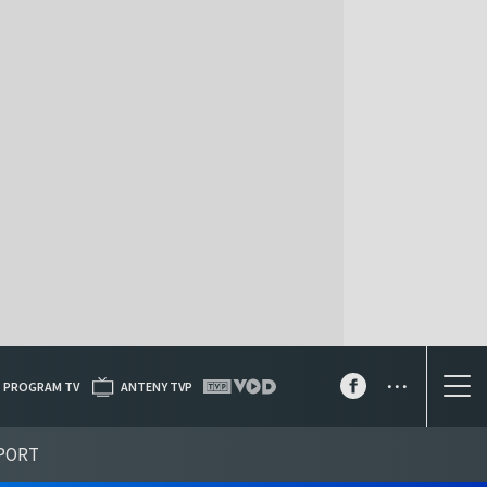
...
PROGRAM TV
ANTENY TVP
PORT