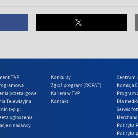
ment TVP
Konkursy
Centrum i
Programowa
Zgłoś program (ROPAT)
Komisja E
enia przetargowe
Kariera w TVP
Program d
ia Telewizyjna
Kontakt
Dla medi
min tvp.pl
Serwis fo
zeta ogłoszenia
Merchandi
acje o nadawcy
Polityka 
Polityka 