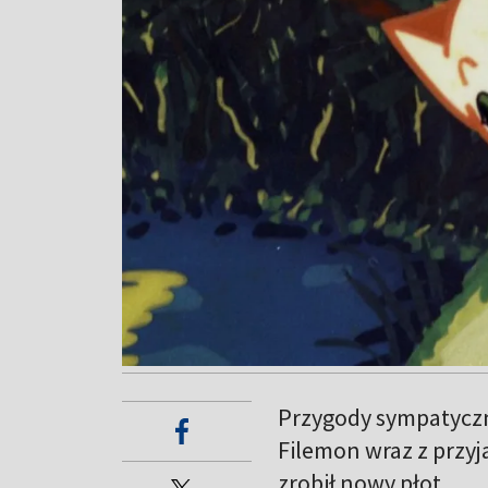
Przygody sympatyczn
Filemon wraz z przyj
zrobił nowy płot.