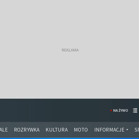
NA ŻYWO
ALE
ROZRYWKA
KULTURA
MOTO
INFORMACJE
S