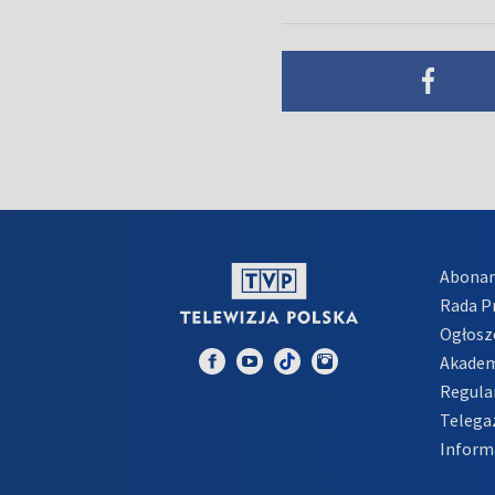
Abona
Rada 
Ogłosz
Akadem
Regula
Telega
Inform