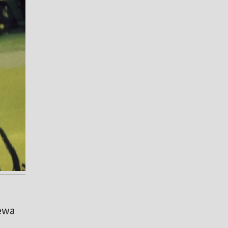
.
zewa