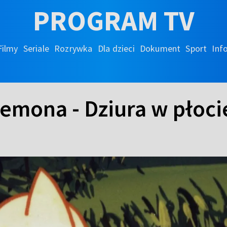
PROGRAM TV
Filmy
Seriale
Rozrywka
Dla dzieci
Dokument
Sport
Inf
emona - Dziura w płocie