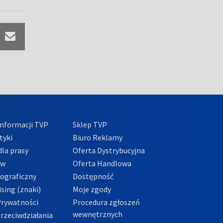
nformacji TVP
Sklep TVP
tyki
Biuro Reklamy
la prasy
Oferta Dystrybucyjna
ów
Oferta Handlowa
tograficzny
Dostępność
sing (znaki)
Moje zgody
Prywatności
Procedura zgłoszeń
wewnętrznych
przeciwdziałania