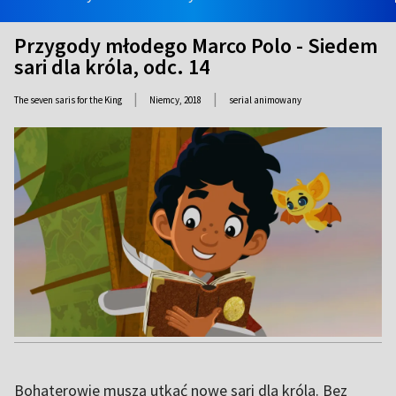
Przygody młodego Marco Polo - Siedem
sari dla króla, odc. 14
|
|
The seven saris for the King
Niemcy,
2018
serial animowany
Bohaterowie muszą utkać nowe sari dla króla. Bez