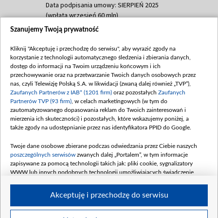
Data podpisania umowy: SIERPIEŃ 2025
(wpłata wrzesień 60 mln)
Szanujemy Twoją prywatność
Dofinansowanie 635 783 051,21 PLN
Data podpisania umowy: WRZESIEŃ 2025
Kliknij "Akceptuję i przechodzę do serwisu", aby wyrazić zgody na
(wpłata wrzesień 100 mln, październik 350
korzystanie z technologii automatycznego śledzenia i zbierania danych,
mln, listopad 265 mln)
dostęp do informacji na Twoim urządzeniu końcowym i ich
przechowywanie oraz na przetwarzanie Twoich danych osobowych przez
Dofinansowanie 48 862 000,00 PLN
nas, czyli Telewizję Polską S.A. w likwidacji (zwaną dalej również „TVP”),
Data podpisania umowy: GRUDZIEŃ 2025
Zaufanych Partnerów z IAB* (1201 firm)
oraz pozostałych
Zaufanych
(wpłata grudzień 60,548 mln)
Partnerów TVP (93 firm)
, w celach marketingowych (w tym do
zautomatyzowanego dopasowania reklam do Twoich zainteresowań i
Dofinansowanie 900 000 000,00 PLN
mierzenia ich skuteczności) i pozostałych, które wskazujemy poniżej, a
Data podpisania umowy: LUTY 2026 (wpłata
także zgody na udostępnianie przez nas identyfikatora PPID do Google.
26 lutego 80 mln, 4 marca 370 mln,
8
kwiecień 180 mln, 7 maja 180 mln, 8
Twoje dane osobowe zbierane podczas odwiedzania przez Ciebie naszych
czerwca 90 mln)
poszczególnych serwisów
zwanych dalej „Portalem”, w tym informacje
zapisywane za pomocą technologii takich jak: pliki cookie, sygnalizatory
Dofinansowanie 250 000 000,00 PLN
WWW lub innych podobnych technologii umożliwiających świadczenie
Data podpisania umowy LIPIEC 2026 (wpłata
dopasowanych i bezpiecznych usług, personalizację treści oraz reklam,
udostępnianie funkcji mediów społecznościowych oraz analizowanie ruchu
4 sierpnia 250 mln
Akceptuję i przechodzę do serwisu
w Internecie.
Twoje dane osobowe zbierane podczas odwiedzania przez Ciebie