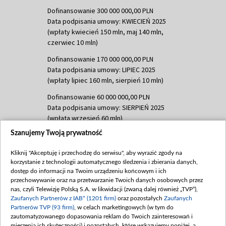
Dofinansowanie 300 000 000,00 PLN
Data podpisania umowy: KWIECIEŃ 2025
(wpłaty kwiecień 150 mln, maj 140 mln,
czerwiec 10 mln)
Dofinansowanie 170 000 000,00 PLN
Data podpisania umowy: LIPIEC 2025
(wpłaty lipiec 160 mln, sierpień 10 mln)
Dofinansowanie 60 000 000,00 PLN
Data podpisania umowy: SIERPIEŃ 2025
(wpłata wrzesień 60 mln)
Szanujemy Twoją prywatność
Dofinansowanie 635 783 051,21 PLN
Data podpisania umowy: WRZESIEŃ 2025
Kliknij "Akceptuję i przechodzę do serwisu", aby wyrazić zgody na
(wpłata wrzesień 100 mln, październik 350
korzystanie z technologii automatycznego śledzenia i zbierania danych,
mln, listopad 265 mln)
dostęp do informacji na Twoim urządzeniu końcowym i ich
przechowywanie oraz na przetwarzanie Twoich danych osobowych przez
Dofinansowanie 48 862 000,00 PLN
nas, czyli Telewizję Polską S.A. w likwidacji (zwaną dalej również „TVP”),
Data podpisania umowy: GRUDZIEŃ 2025
Zaufanych Partnerów z IAB* (1201 firm)
oraz pozostałych
Zaufanych
(wpłata grudzień 60,548 mln)
Partnerów TVP (93 firm)
, w celach marketingowych (w tym do
zautomatyzowanego dopasowania reklam do Twoich zainteresowań i
Dofinansowanie 900 000 000,00 PLN
mierzenia ich skuteczności) i pozostałych, które wskazujemy poniżej, a