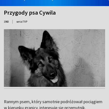
Przygody psa Cywila
|
1968
serial TVP
Rannym psem, który samotnie podróżował pociągiem
w kierunku granicy, interesuje się przemytnik.