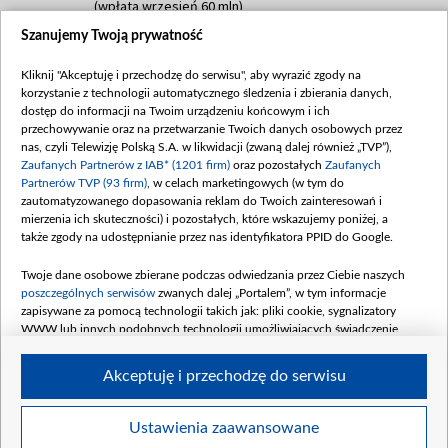
(wpłata wrzesień 60 mln)
Szanujemy Twoją prywatność
Dofinansowanie 635 783 051,21 PLN
Data podpisania umowy: WRZESIEŃ 2025
Kliknij "Akceptuję i przechodzę do serwisu", aby wyrazić zgody na
(wpłata wrzesień 100 mln, październik 350
korzystanie z technologii automatycznego śledzenia i zbierania danych,
mln, listopad 265 mln)
dostęp do informacji na Twoim urządzeniu końcowym i ich
przechowywanie oraz na przetwarzanie Twoich danych osobowych przez
Dofinansowanie 48 862 000,00 PLN
nas, czyli Telewizję Polską S.A. w likwidacji (zwaną dalej również „TVP”),
Data podpisania umowy: GRUDZIEŃ 2025
Zaufanych Partnerów z IAB* (1201 firm)
oraz pozostałych
Zaufanych
(wpłata grudzień 60,548 mln)
Partnerów TVP (93 firm)
, w celach marketingowych (w tym do
zautomatyzowanego dopasowania reklam do Twoich zainteresowań i
Dofinansowanie 900 000 000,00 PLN
mierzenia ich skuteczności) i pozostałych, które wskazujemy poniżej, a
Data podpisania umowy: LUTY 2026 (wpłata
także zgody na udostępnianie przez nas identyfikatora PPID do Google.
26 lutego 80 mln, 4 marca 370 mln,
8
kwiecień 180 mln, 7 maja 180 mln, 8
Twoje dane osobowe zbierane podczas odwiedzania przez Ciebie naszych
czerwca 90 mln)
poszczególnych serwisów
zwanych dalej „Portalem”, w tym informacje
zapisywane za pomocą technologii takich jak: pliki cookie, sygnalizatory
Dofinansowanie 250 000 000,00 PLN
WWW lub innych podobnych technologii umożliwiających świadczenie
Data podpisania umowy LIPIEC 2026 (wpłata
dopasowanych i bezpiecznych usług, personalizację treści oraz reklam,
udostępnianie funkcji mediów społecznościowych oraz analizowanie ruchu
4 sierpnia 250 mln
Akceptuję i przechodzę do serwisu
w Internecie.
Twoje dane osobowe zbierane podczas odwiedzania przez Ciebie
Ustawienia zaawansowane
poszczególnych serwisów
na Portalu, takie jak adresy IP, identyfikatory