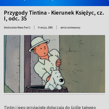
Przygody Tintina - Kierunek Księżyc, cz.
I, odc. 35
|
|
Destination Moon Part 1
Francja,
1991
serial animowany
Tintin i jego przyjaciele dołączają do ściśle tajnego