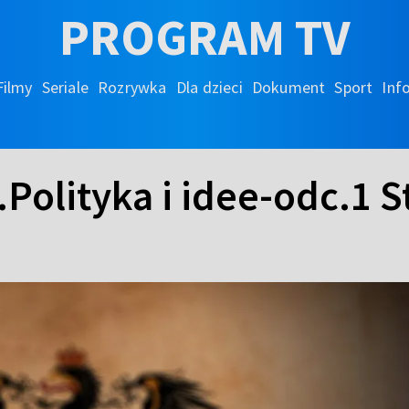
PROGRAM TV
Filmy
Seriale
Rozrywka
Dla dzieci
Dokument
Sport
Inf
.Polityka i idee-odc.1 