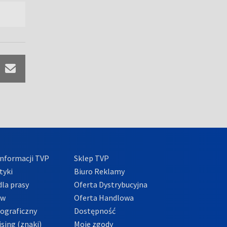
nformacji TVP
Sklep TVP
tyki
Biuro Reklamy
la prasy
Oferta Dystrybucyjna
ów
Oferta Handlowa
tograficzny
Dostępność
sing (znaki)
Moje zgody