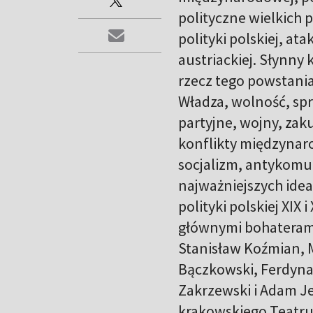
polityczne wielkich
polityki polskiej, a
austriackiej. Słynny
rzecz tego powstania 
Władza, wolność, sp
partyjne, wojny, zak
konflikty międzynar
socjalizm, antykomun
najważniejszych ide
polityki polskiej XIX
głównymi bohaterami 
Stanisław Koźmian, 
Bączkowski, Ferdyna
Zakrzewski i Adam Jer
krakowskiego Teatru 