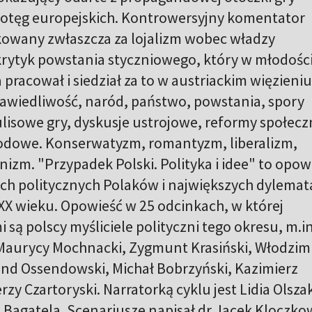
 potęg europejskich. Kontrowersyjny komentator
takowany zwłaszcza za lojalizm wobec władzy
 krytyk powstania styczniowego, który w młodośc
pracował i siedział za to w austriackim więzieniu
rawiedliwość, naród, państwo, powstania, spory
ulisowe gry, dyskusje ustrojowe, reformy społecz
odowe. Konserwatyzm, romantyzm, liberalizm,
izm. "Przypadek Polski. Polityka i idee" to opow
ach politycznych Polaków i największych dylemat
 i XX wieku. Opowieść w 25 odcinkach, w której
są polscy myśliciele polityczni tego okresu, m.in
Maurycy Mochnacki, Zygmunt Krasiński, Włodzim
nd Ossendowski, Michał Bobrzyński, Kazimierz
zy Czartoryski. Narratorką cyklu jest Lidia Olszak
Bagatela. Scenariusze napisał dr Jacek Kloczko