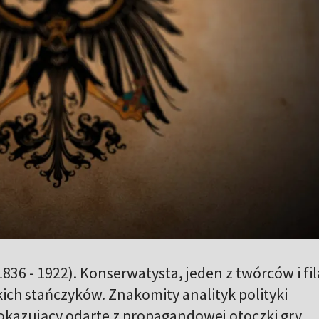
836 - 1922). Konserwatysta, jeden z twórców i fi
ch stańczyków. Znakomity analityk polityki
kazujący odarte z propagandowej otoczki gry