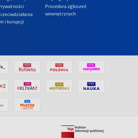
Prywatności
Procedura zgłoszeń
wewnętrznych
przeciwdziałania
m i korupcji