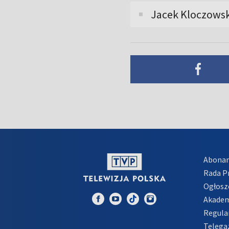
Jacek Kloczowsk
Abona
Rada 
Ogłosz
Akadem
Regula
Telega