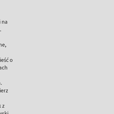
i na
.
ne,
ieść o
ach
.
ierz
 z
wski,