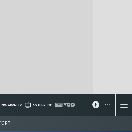
...
PROGRAM TV
ANTENY TVP
PORT