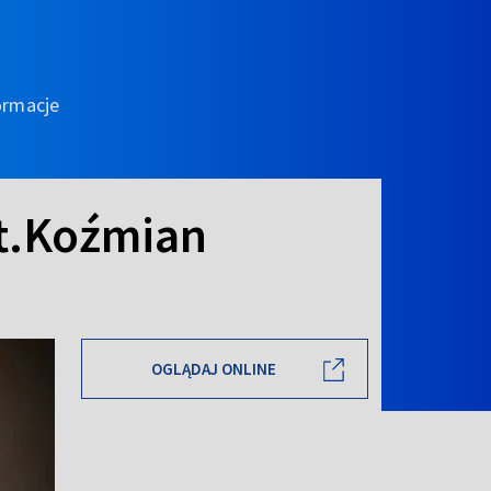
ormacje
St.Koźmian
OGLĄDAJ ONLINE