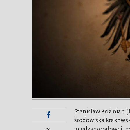
Stanisław Koźmian (1
środowiska krakowski
międzynarodowej, po