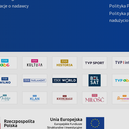
acje o nadawcy
Polityka 
Polityka 
nadużycio