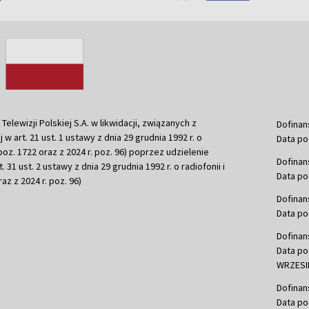
ewizji Polskiej S.A. w likwidacji, związanych z
Dofinan
j w art. 21 ust. 1 ustawy z dnia 29 grudnia 1992 r. o
Data po
r. poz. 1722 oraz z 2024 r. poz. 96) poprzez udzielenie
Dofinan
 31 ust. 2 ustawy z dnia 29 grudnia 1992 r. o radiofonii i
Data po
raz z 2024 r. poz. 96)
Dofinan
Data po
Dofinan
Data po
WRZESIE
Dofinan
Data po