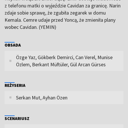
z telefonu matki o wyjeździe Cavidan za granicę. Narin
zdaje sobie sprawę, że zgubiła zegarek w domu
Kemala. Cemre udaje przed Yoncą, że zmieniła plany
wobec Cavidan. (YEMIN)
OBSADA
Özge Yaz, Gökberk Demirci, Can Verel, Munise
Özlem, Berkant Müftüler, Gül Arcan Gürses
REŻYSERIA
Serkan Mut, Ayhan Özen
SCENARIUSZ