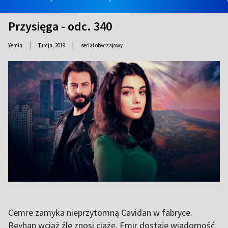
Przysięga - odc. 340
|
|
Yemin
Turcja,
2019
serial obyczajowy
Cemre zamyka nieprzytomną Cavidan w fabryce.
Reyhan wciąż źle znosi ciążę. Emir dostaje wiadomość