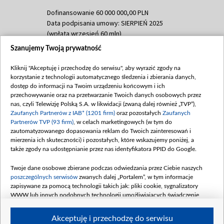
Dofinansowanie 60 000 000,00 PLN
Data podpisania umowy: SIERPIEŃ 2025
(wpłata wrzesień 60 mln)
Szanujemy Twoją prywatność
Dofinansowanie 635 783 051,21 PLN
Data podpisania umowy: WRZESIEŃ 2025
Kliknij "Akceptuję i przechodzę do serwisu", aby wyrazić zgody na
(wpłata wrzesień 100 mln, październik 350
korzystanie z technologii automatycznego śledzenia i zbierania danych,
mln, listopad 265 mln)
dostęp do informacji na Twoim urządzeniu końcowym i ich
przechowywanie oraz na przetwarzanie Twoich danych osobowych przez
Dofinansowanie 48 862 000,00 PLN
nas, czyli Telewizję Polską S.A. w likwidacji (zwaną dalej również „TVP”),
Data podpisania umowy: GRUDZIEŃ 2025
Zaufanych Partnerów z IAB* (1201 firm)
oraz pozostałych
Zaufanych
(wpłata grudzień 60,548 mln)
Partnerów TVP (93 firm)
, w celach marketingowych (w tym do
zautomatyzowanego dopasowania reklam do Twoich zainteresowań i
Dofinansowanie 900 000 000,00 PLN
mierzenia ich skuteczności) i pozostałych, które wskazujemy poniżej, a
Data podpisania umowy: LUTY 2026 (wpłata
także zgody na udostępnianie przez nas identyfikatora PPID do Google.
26 lutego 80 mln, 4 marca 370 mln,
8
kwiecień 180 mln, 7 maja 180 mln, 8
Twoje dane osobowe zbierane podczas odwiedzania przez Ciebie naszych
czerwca 90 mln)
poszczególnych serwisów
zwanych dalej „Portalem”, w tym informacje
zapisywane za pomocą technologii takich jak: pliki cookie, sygnalizatory
Dofinansowanie 250 000 000,00 PLN
WWW lub innych podobnych technologii umożliwiających świadczenie
Data podpisania umowy LIPIEC 2026 (wpłata
dopasowanych i bezpiecznych usług, personalizację treści oraz reklam,
udostępnianie funkcji mediów społecznościowych oraz analizowanie ruchu
4 sierpnia 250 mln
Akceptuję i przechodzę do serwisu
w Internecie.