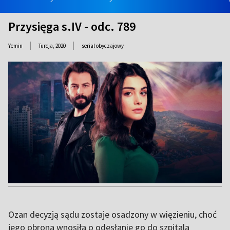
Przysięga s.IV - odc. 789
|
|
Yemin
Turcja,
2020
serial obyczajowy
Ozan decyzją sądu zostaje osadzony w więzieniu, choć
jego obrona wnosiła o odesłanie go do szpitala