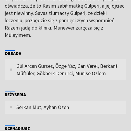
oświadcza, że to Kasim zabił matkę Gulperi, a jej ojciec
jest niewinny. Savas tłumaczy Gulperi, że dzięki
leczeniu, pozbędzie się z pamięci złych wspomnień.
Razem jadą do kliniki. Münevver zaręcza się z
Mülayimem.
OBSADA
Gül Arcan Gürses, Özge Yaz, Can Verel, Berkant
Müftüler, Gökberk Demirci, Munise Özlem
REŻYSERIA
Serkan Mut, Ayhan Özen
SCENARIUSZ