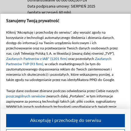
Data podpisania umowy: SIERPIEŃ 2025
(wpłata wrzesień 60 mln)
Szanujemy Twoją prywatność
Dofinansowanie 635 783 051,21 PLN
Data podpisania umowy: WRZESIEŃ 2025
Kliknij "Akceptuję i przechodzę do serwisu", aby wyrazić zgody na
(wpłata wrzesień 100 mln, październik 350
korzystanie z technologii automatycznego śledzenia i zbierania danych,
mln, listopad 265 mln)
dostęp do informacji na Twoim urządzeniu końcowym i ich
przechowywanie oraz na przetwarzanie Twoich danych osobowych przez
Dofinansowanie 48 862 000,00 PLN
nas, czyli Telewizję Polską S.A. w likwidacji (zwaną dalej również „TVP”),
Data podpisania umowy: GRUDZIEŃ 2025
Zaufanych Partnerów z IAB* (1201 firm)
oraz pozostałych
Zaufanych
(wpłata grudzień 60,548 mln)
Partnerów TVP (93 firm)
, w celach marketingowych (w tym do
zautomatyzowanego dopasowania reklam do Twoich zainteresowań i
Dofinansowanie 900 000 000,00 PLN
mierzenia ich skuteczności) i pozostałych, które wskazujemy poniżej, a
Data podpisania umowy: LUTY 2026 (wpłata
także zgody na udostępnianie przez nas identyfikatora PPID do Google.
26 lutego 80 mln, 4 marca 370 mln,
8
kwiecień 180 mln, 7 maja 180 mln, 8
Twoje dane osobowe zbierane podczas odwiedzania przez Ciebie naszych
czerwca 90 mln)
poszczególnych serwisów
zwanych dalej „Portalem”, w tym informacje
zapisywane za pomocą technologii takich jak: pliki cookie, sygnalizatory
Dofinansowanie 250 000 000,00 PLN
WWW lub innych podobnych technologii umożliwiających świadczenie
Data podpisania umowy LIPIEC 2026 (wpłata
dopasowanych i bezpiecznych usług, personalizację treści oraz reklam,
udostępnianie funkcji mediów społecznościowych oraz analizowanie ruchu
4 sierpnia 250 mln
Akceptuję i przechodzę do serwisu
w Internecie.