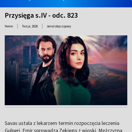
Przysięga s.IV - odc. 823
|
|
Yemin
Turcja,
2020
serial obyczajowy
Savas ustala z lekarzem termin rozpoczęcia leczenia
Gulperi. Emir sprowadza Zekiego z wioski. Mężczyzna