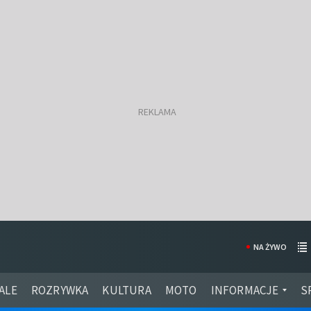
NA ŻYWO
ALE
ROZRYWKA
KULTURA
MOTO
INFORMACJE
S