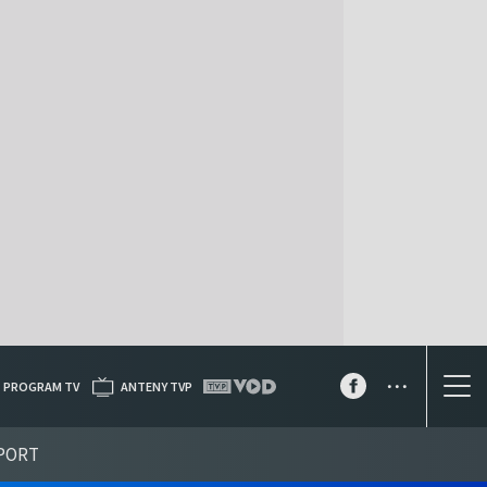
...
PROGRAM TV
ANTENY TVP
PORT