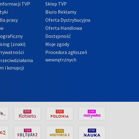
nformacji TVP
Sklep TVP
tyki
Biuro Reklamy
la prasy
Oferta Dystrybucyjna
ów
Oferta Handlowa
tograficzny
Dostępność
sing (znaki)
Moje zgody
Prywatności
Procedura zgłoszeń
wewnętrznych
przeciwdziałania
m i korupcji