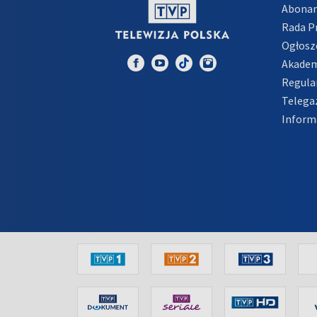
Abona
Rada 
Ogłosz
Akadem
Regula
Telega
Inform