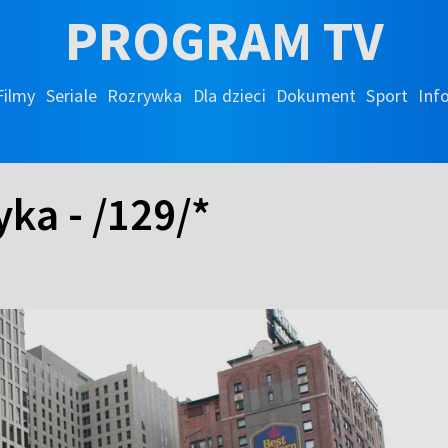
PROGRAM TV
Filmy
Seriale
Rozrywka
Dla dzieci
Dokument
Sport
Inf
ka - /129/*