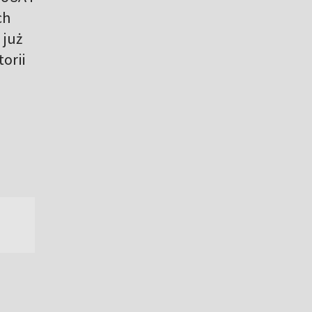
ch
 już
orii