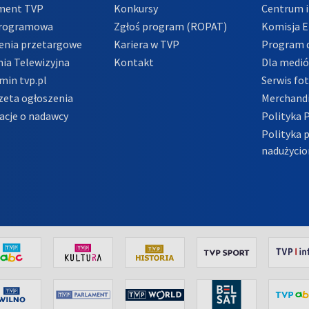
ment TVP
Konkursy
Centrum i
Programowa
Zgłoś program (ROPAT)
Komisja E
enia przetargowe
Kariera w TVP
Program d
ia Telewizyjna
Kontakt
Dla medi
min tvp.pl
Serwis fo
zeta ogłoszenia
Merchandi
acje o nadawcy
Polityka 
Polityka 
nadużycio