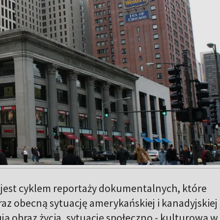
jest cyklem reportaży dokumentalnych, które
oraz obecną sytuację amerykańskiej i kanadyjskiej
ją obraz życia, sytuację społeczno - kulturową w