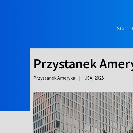
Start
Przystanek Amery
Przystanek Ameryka
|
USA,
2025