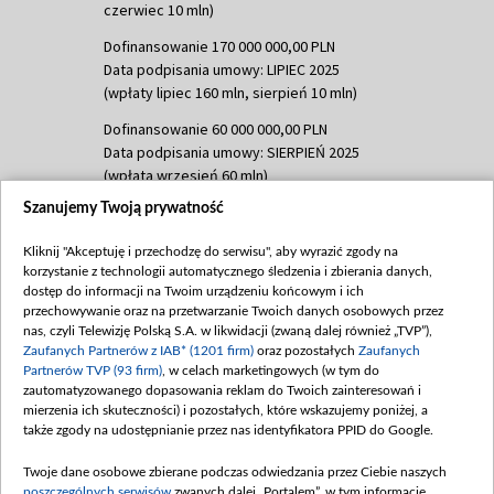
czerwiec 10 mln)
Dofinansowanie 170 000 000,00 PLN
Data podpisania umowy: LIPIEC 2025
(wpłaty lipiec 160 mln, sierpień 10 mln)
Dofinansowanie 60 000 000,00 PLN
Data podpisania umowy: SIERPIEŃ 2025
(wpłata wrzesień 60 mln)
Szanujemy Twoją prywatność
Dofinansowanie 635 783 051,21 PLN
Data podpisania umowy: WRZESIEŃ 2025
Kliknij "Akceptuję i przechodzę do serwisu", aby wyrazić zgody na
(wpłata wrzesień 100 mln, październik 350
korzystanie z technologii automatycznego śledzenia i zbierania danych,
mln, listopad 265 mln)
dostęp do informacji na Twoim urządzeniu końcowym i ich
przechowywanie oraz na przetwarzanie Twoich danych osobowych przez
Dofinansowanie 48 862 000,00 PLN
nas, czyli Telewizję Polską S.A. w likwidacji (zwaną dalej również „TVP”),
Data podpisania umowy: GRUDZIEŃ 2025
Zaufanych Partnerów z IAB* (1201 firm)
oraz pozostałych
Zaufanych
(wpłata grudzień 60,548 mln)
Partnerów TVP (93 firm)
, w celach marketingowych (w tym do
zautomatyzowanego dopasowania reklam do Twoich zainteresowań i
Dofinansowanie 900 000 000,00 PLN
mierzenia ich skuteczności) i pozostałych, które wskazujemy poniżej, a
Data podpisania umowy: LUTY 2026 (wpłata
także zgody na udostępnianie przez nas identyfikatora PPID do Google.
26 lutego 80 mln, 4 marca 370 mln,
8
kwiecień 180 mln, 7 maja 180 mln, 8
Twoje dane osobowe zbierane podczas odwiedzania przez Ciebie naszych
czerwca 90 mln)
poszczególnych serwisów
zwanych dalej „Portalem”, w tym informacje