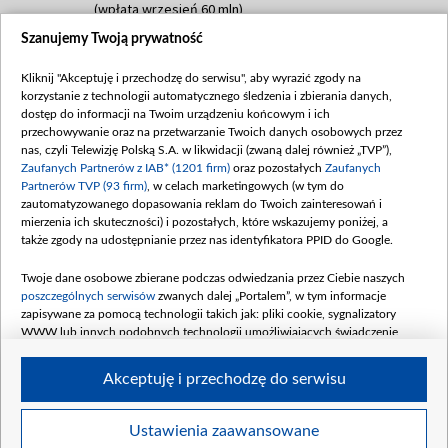
(wpłata wrzesień 60 mln)
Szanujemy Twoją prywatność
Dofinansowanie 635 783 051,21 PLN
Data podpisania umowy: WRZESIEŃ 2025
Kliknij "Akceptuję i przechodzę do serwisu", aby wyrazić zgody na
(wpłata wrzesień 100 mln, październik 350
korzystanie z technologii automatycznego śledzenia i zbierania danych,
mln, listopad 265 mln)
dostęp do informacji na Twoim urządzeniu końcowym i ich
przechowywanie oraz na przetwarzanie Twoich danych osobowych przez
Dofinansowanie 48 862 000,00 PLN
nas, czyli Telewizję Polską S.A. w likwidacji (zwaną dalej również „TVP”),
Data podpisania umowy: GRUDZIEŃ 2025
Zaufanych Partnerów z IAB* (1201 firm)
oraz pozostałych
Zaufanych
(wpłata grudzień 60,548 mln)
Partnerów TVP (93 firm)
, w celach marketingowych (w tym do
zautomatyzowanego dopasowania reklam do Twoich zainteresowań i
Dofinansowanie 900 000 000,00 PLN
mierzenia ich skuteczności) i pozostałych, które wskazujemy poniżej, a
Data podpisania umowy: LUTY 2026 (wpłata
także zgody na udostępnianie przez nas identyfikatora PPID do Google.
26 lutego 80 mln, 4 marca 370 mln,
8
kwiecień 180 mln, 7 maja 180 mln, 8
Twoje dane osobowe zbierane podczas odwiedzania przez Ciebie naszych
czerwca 90 mln)
poszczególnych serwisów
zwanych dalej „Portalem”, w tym informacje
zapisywane za pomocą technologii takich jak: pliki cookie, sygnalizatory
Dofinansowanie 250 000 000,00 PLN
WWW lub innych podobnych technologii umożliwiających świadczenie
Data podpisania umowy LIPIEC 2026 (wpłata
dopasowanych i bezpiecznych usług, personalizację treści oraz reklam,
udostępnianie funkcji mediów społecznościowych oraz analizowanie ruchu
4 sierpnia 250 mln
Akceptuję i przechodzę do serwisu
w Internecie.
Twoje dane osobowe zbierane podczas odwiedzania przez Ciebie
Ustawienia zaawansowane
poszczególnych serwisów
na Portalu, takie jak adresy IP, identyfikatory