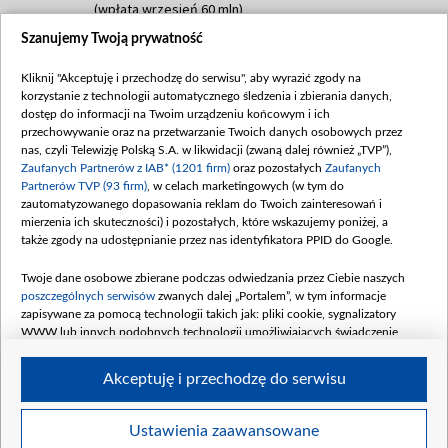
(wpłata wrzesień 60 mln)
Szanujemy Twoją prywatność
Dofinansowanie 635 783 051,21 PLN
Data podpisania umowy: WRZESIEŃ 2025
Kliknij "Akceptuję i przechodzę do serwisu", aby wyrazić zgody na
(wpłata wrzesień 100 mln, październik 350
korzystanie z technologii automatycznego śledzenia i zbierania danych,
mln, listopad 265 mln)
dostęp do informacji na Twoim urządzeniu końcowym i ich
przechowywanie oraz na przetwarzanie Twoich danych osobowych przez
Dofinansowanie 48 862 000,00 PLN
nas, czyli Telewizję Polską S.A. w likwidacji (zwaną dalej również „TVP”),
Data podpisania umowy: GRUDZIEŃ 2025
Zaufanych Partnerów z IAB* (1201 firm)
oraz pozostałych
Zaufanych
(wpłata grudzień 60,548 mln)
Partnerów TVP (93 firm)
, w celach marketingowych (w tym do
zautomatyzowanego dopasowania reklam do Twoich zainteresowań i
Dofinansowanie 900 000 000,00 PLN
mierzenia ich skuteczności) i pozostałych, które wskazujemy poniżej, a
Data podpisania umowy: LUTY 2026 (wpłata
także zgody na udostępnianie przez nas identyfikatora PPID do Google.
26 lutego 80 mln, 4 marca 370 mln,
8
kwiecień 180 mln, 7 maja 180 mln, 8
Twoje dane osobowe zbierane podczas odwiedzania przez Ciebie naszych
czerwca 90 mln)
poszczególnych serwisów
zwanych dalej „Portalem”, w tym informacje
zapisywane za pomocą technologii takich jak: pliki cookie, sygnalizatory
Dofinansowanie 250 000 000,00 PLN
WWW lub innych podobnych technologii umożliwiających świadczenie
Data podpisania umowy LIPIEC 2026 (wpłata
dopasowanych i bezpiecznych usług, personalizację treści oraz reklam,
udostępnianie funkcji mediów społecznościowych oraz analizowanie ruchu
4 sierpnia 250 mln
Akceptuję i przechodzę do serwisu
w Internecie.
Twoje dane osobowe zbierane podczas odwiedzania przez Ciebie
Ustawienia zaawansowane
poszczególnych serwisów
na Portalu, takie jak adresy IP, identyfikatory