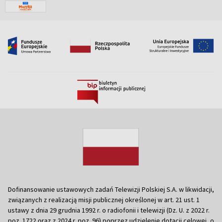
Dofinansowanie ustawowych zadań Telewizji Polskiej S.A. w likwidacji,
związanych z realizacją misji publicznej określonej w art. 21 ust. 1
ustawy z dnia 29 grudnia 1992 r. o radiofonii i telewizji (Dz. U. z 2022 r.
poz. 1722 oraz z 2024 r. poz. 96) poprzez udzielenie dotacji celowej, o