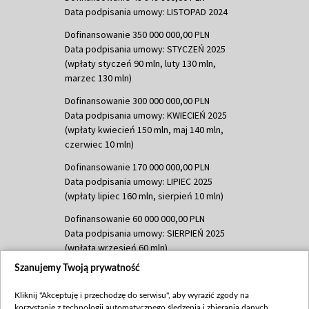
Data podpisania umowy: LISTOPAD 2024
Dofinansowanie 350 000 000,00 PLN
Data podpisania umowy: STYCZEŃ 2025
(wpłaty styczeń 90 mln, luty 130 mln,
marzec 130 mln)
Dofinansowanie 300 000 000,00 PLN
Data podpisania umowy: KWIECIEŃ 2025
(wpłaty kwiecień 150 mln, maj 140 mln,
czerwiec 10 mln)
Dofinansowanie 170 000 000,00 PLN
Data podpisania umowy: LIPIEC 2025
(wpłaty lipiec 160 mln, sierpień 10 mln)
Dofinansowanie 60 000 000,00 PLN
Data podpisania umowy: SIERPIEŃ 2025
(wpłata wrzesień 60 mln)
Szanujemy Twoją prywatność
Dofinansowanie 635 783 051,21 PLN
Data podpisania umowy: WRZESIEŃ 2025
Kliknij "Akceptuję i przechodzę do serwisu", aby wyrazić zgody na
(wpłata wrzesień 100 mln, październik 350
korzystanie z technologii automatycznego śledzenia i zbierania danych,