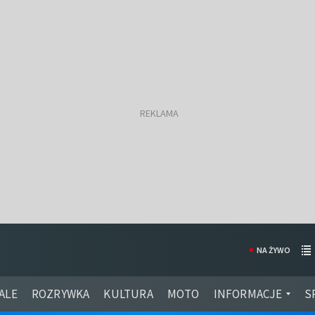
NA ŻYWO
ALE
ROZRYWKA
KULTURA
MOTO
INFORMACJE
S