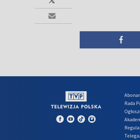
Abona
Rada 
Ogłosz
Akadem
Regula
Telega