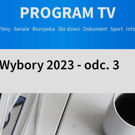
PROGRAM TV
Filmy
Seriale
Rozrywka
Dla dzieci
Dokument
Sport
Inf
 Wybory 2023 - odc. 3