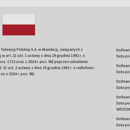
ewizji Polskiej S.A. w likwidacji, związanych z
Dofinan
j w art. 21 ust. 1 ustawy z dnia 29 grudnia 1992 r. o
Data po
r. poz. 1722 oraz z 2024 r. poz. 96) poprzez udzielenie
Dofinan
 31 ust. 2 ustawy z dnia 29 grudnia 1992 r. o radiofonii i
Data po
raz z 2024 r. poz. 96)
Dofinan
Data po
Dofinan
Data po
WRZESIE
Dofinan
Data po