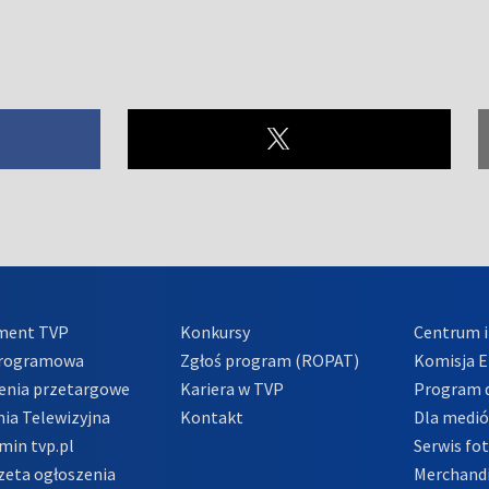
ment TVP
Konkursy
Centrum i
Programowa
Zgłoś program (ROPAT)
Komisja E
enia przetargowe
Kariera w TVP
Program d
ia Telewizyjna
Kontakt
Dla medi
min tvp.pl
Serwis fo
zeta ogłoszenia
Merchandi