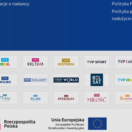
acje o nadawcy
Polityka 
Polityka 
nadużycio