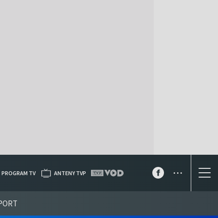
...
PROGRAM TV
ANTENY TVP
PORT