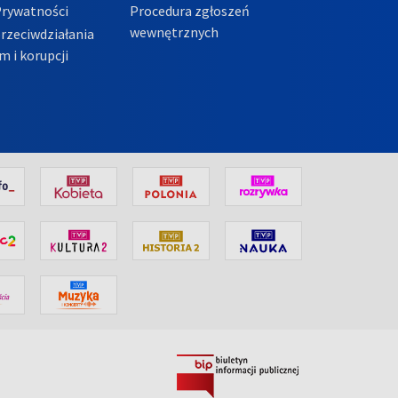
Prywatności
Procedura zgłoszeń
wewnętrznych
przeciwdziałania
m i korupcji