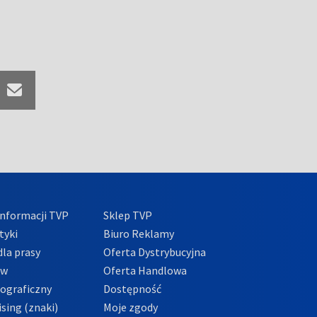
nformacji TVP
Sklep TVP
tyki
Biuro Reklamy
la prasy
Oferta Dystrybucyjna
ów
Oferta Handlowa
tograficzny
Dostępność
sing (znaki)
Moje zgody