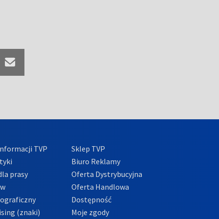
nformacji TVP
Sklep TVP
tyki
Biuro Reklamy
la prasy
Oferta Dystrybucyjna
ów
Oferta Handlowa
tograficzny
Dostępność
sing (znaki)
Moje zgody