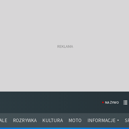
NA ŻYWO
ALE
ROZRYWKA
KULTURA
MOTO
INFORMACJE
S