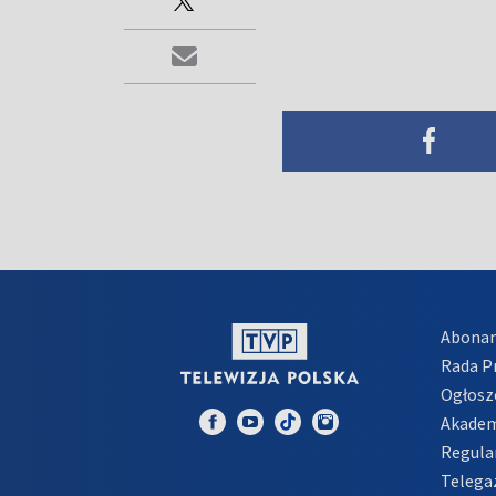
Abona
Rada 
Ogłosz
Akadem
Regula
Telega