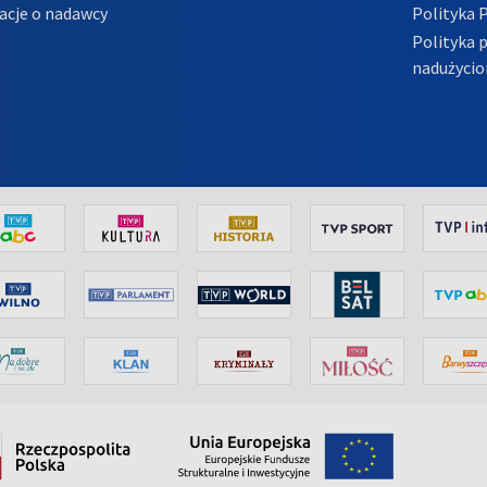
acje o nadawcy
Polityka 
Polityka 
nadużycio