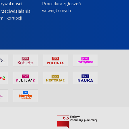
Prywatności
Procedura zgłoszeń
wewnętrznych
przeciwdziałania
m i korupcji