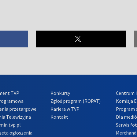
ment TVP
Konkursy
Centrum i
Programowa
Zgłoś program (ROPAT)
Komisja E
enia przetargowe
Kariera w TVP
Program d
ia Telewizyjna
Kontakt
Dla medi
min tvp.pl
Serwis fo
zeta ogłoszenia
Merchandi