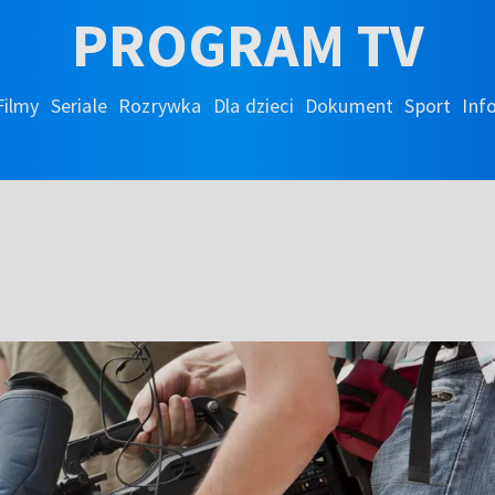
PROGRAM TV
Filmy
Seriale
Rozrywka
Dla dzieci
Dokument
Sport
Inf