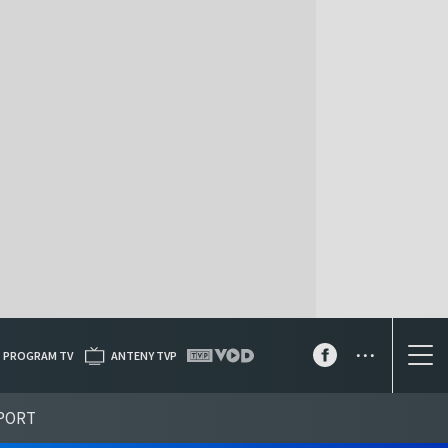
...
PROGRAM TV
ANTENY TVP
PORT