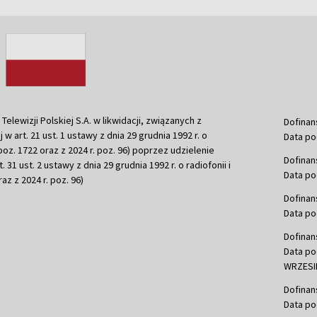
ewizji Polskiej S.A. w likwidacji, związanych z
Dofinan
j w art. 21 ust. 1 ustawy z dnia 29 grudnia 1992 r. o
Data po
r. poz. 1722 oraz z 2024 r. poz. 96) poprzez udzielenie
Dofinan
 31 ust. 2 ustawy z dnia 29 grudnia 1992 r. o radiofonii i
Data po
raz z 2024 r. poz. 96)
Dofinan
Data po
Dofinan
Data po
WRZESIE
Dofinan
Data po