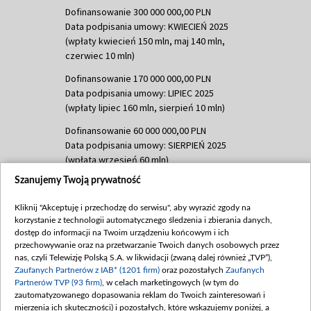
Dofinansowanie 300 000 000,00 PLN
Data podpisania umowy: KWIECIEŃ 2025
(wpłaty kwiecień 150 mln, maj 140 mln,
czerwiec 10 mln)
Dofinansowanie 170 000 000,00 PLN
Data podpisania umowy: LIPIEC 2025
(wpłaty lipiec 160 mln, sierpień 10 mln)
Dofinansowanie 60 000 000,00 PLN
Data podpisania umowy: SIERPIEŃ 2025
(wpłata wrzesień 60 mln)
Szanujemy Twoją prywatność
Dofinansowanie 635 783 051,21 PLN
Data podpisania umowy: WRZESIEŃ 2025
Kliknij "Akceptuję i przechodzę do serwisu", aby wyrazić zgody na
(wpłata wrzesień 100 mln, październik 350
korzystanie z technologii automatycznego śledzenia i zbierania danych,
mln, listopad 265 mln)
dostęp do informacji na Twoim urządzeniu końcowym i ich
przechowywanie oraz na przetwarzanie Twoich danych osobowych przez
Dofinansowanie 48 862 000,00 PLN
nas, czyli Telewizję Polską S.A. w likwidacji (zwaną dalej również „TVP”),
Data podpisania umowy: GRUDZIEŃ 2025
Zaufanych Partnerów z IAB* (1201 firm)
oraz pozostałych
Zaufanych
(wpłata grudzień 60,548 mln)
Partnerów TVP (93 firm)
, w celach marketingowych (w tym do
zautomatyzowanego dopasowania reklam do Twoich zainteresowań i
Dofinansowanie 900 000 000,00 PLN
mierzenia ich skuteczności) i pozostałych, które wskazujemy poniżej, a