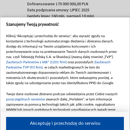
Dofinansowanie 170 000 000,00 PLN
Data podpisania umowy: LIPIEC 2025
(wpłaty lipiec 160 mln, sierpień 10 mln)
Szanujemy Twoją prywatność
Dofinansowanie 60 000 000,00 PLN
Data podpisania umowy: SIERPIEŃ 2025
Kliknij "Akceptuję i przechodzę do serwisu", aby wyrazić zgody na
(wpłata wrzesień 60 mln)
korzystanie z technologii automatycznego śledzenia i zbierania danych,
Dofinansowanie 635 783 051,21 PLN
dostęp do informacji na Twoim urządzeniu końcowym i ich
przechowywanie oraz na przetwarzanie Twoich danych osobowych przez
Data podpisania umowy: WRZESIEŃ 2025
nas, czyli Telewizję Polską S.A. w likwidacji (zwaną dalej również „TVP”),
(wpłata wrzesień 100 mln, październik 350
Zaufanych Partnerów z IAB* (1201 firm)
oraz pozostałych
Zaufanych
mln, listopad 265 mln)
Partnerów TVP (93 firm)
, w celach marketingowych (w tym do
zautomatyzowanego dopasowania reklam do Twoich zainteresowań i
Dofinansowanie 48 862 000,00 PLN
mierzenia ich skuteczności) i pozostałych, które wskazujemy poniżej, a
Data podpisania umowy: GRUDZIEŃ 2025
także zgody na udostępnianie przez nas identyfikatora PPID do Google.
(wpłata grudzień 60,548 mln)
Twoje dane osobowe zbierane podczas odwiedzania przez Ciebie naszych
Dofinansowanie 900 000 000,00 PLN
poszczególnych serwisów
zwanych dalej „Portalem”, w tym informacje
Data podpisania umowy: LUTY 2026 (wpłata
zapisywane za pomocą technologii takich jak: pliki cookie, sygnalizatory
26 lutego 80 mln, 4 marca 370 mln,
8
WWW lub innych podobnych technologii umożliwiających świadczenie
kwiecień 180 mln, 7 maja 180 mln, 8
dopasowanych i bezpiecznych usług, personalizację treści oraz reklam,
udostępnianie funkcji mediów społecznościowych oraz analizowanie ruchu
czerwca 90 mln)
Akceptuję i przechodzę do serwisu
w Internecie.